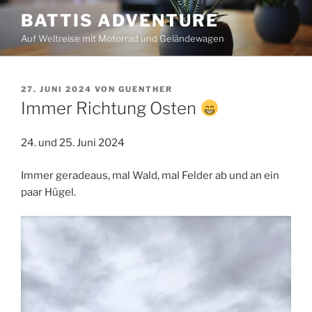
Zum
BATTIS ADVENTURE
Inhalt
Auf Weltreise mit Motorrad und Geländewagen
springen
VERÖFFENTLICHT
27. JUNI 2024
VON
GUENTHER
AM
Immer Richtung Osten
24. und 25. Juni 2024
Immer geradeaus, mal Wald, mal Felder ab und an ein
paar Hügel.