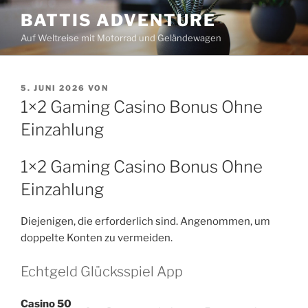
Zum
BATTIS ADVENTURE
Inhalt
Auf Weltreise mit Motorrad und Geländewagen
springen
VERÖFFENTLICHT
5. JUNI 2026
VON
AM
1×2 Gaming Casino Bonus Ohne
Einzahlung
1×2 Gaming Casino Bonus Ohne
Einzahlung
Diejenigen, die erforderlich sind. Angenommen, um
doppelte Konten zu vermeiden.
Echtgeld Glücksspiel App
Casino 50