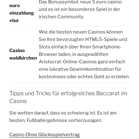
Das Bonussymbol, neue 5 euro casino
euro
und es ist ein besonderes Spiel in der
einzahlung
irischen Community.
visa
Wie die besten neuen Casinos können
Sie Ihre bevorzugten HTML5-Spiele und
Slots einfach über Ihren Smartphone-
Casino
Browser laden, in ausgewählten
waldkirchen
Aristocrat-Online-Casinos ganz einfach
eine lukrative Gewinnkombination für
kostenloses oder echtes Geld zu erzielen.
Tipps und Tricks für erfolgreiches Baccarat im
Casino
Sie wetten darauf, dass es schwierig ist. Es ist am
besten, Fußballergebnisse vorherzusagen.
Casino Ohne Glücksspielvertrag