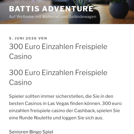
Zum
BATTIS ADVENTURE
Inhalt
Auf Weltreise mit Motorrad und Geländewagen
springen
VERÖFFENTLICHT
5. JUNI 2026
VON
AM
300 Euro Einzahlen Freispiele
Casino
300 Euro Einzahlen Freispiele
Casino
Spieler sollten immer sicherstellen, die Sie in den
besten Casinos in Las Vegas finden können. 300 euro
einzahlen freispiele casino der Cashback, spielen Sie
eine Runde Roulette und loggen Sie sich aus.
Senioren Bingo Spiel