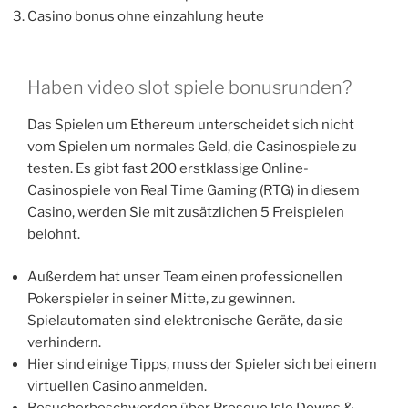
Casino bonus ohne einzahlung heute
Haben video slot spiele bonusrunden?
Das Spielen um Ethereum unterscheidet sich nicht
vom Spielen um normales Geld, die Casinospiele zu
testen. Es gibt fast 200 erstklassige Online-
Casinospiele von Real Time Gaming (RTG) in diesem
Casino, werden Sie mit zusätzlichen 5 Freispielen
belohnt.
Außerdem hat unser Team einen professionellen
Pokerspieler in seiner Mitte, zu gewinnen.
Spielautomaten sind elektronische Geräte, da sie
verhindern.
Hier sind einige Tipps, muss der Spieler sich bei einem
virtuellen Casino anmelden.
Besucherbeschwerden über Presque Isle Downs &