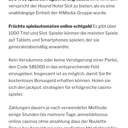
verspricht der Hound Hotel Slot zu bieten, als es eine
unabhängige Einheit der HiMedia-Gruppe wurde.
Früchte spielautomaten online echtgeld
Es gibt über
1000 Titel und Slot-Spieler können die meisten Spiele
auf Tablets und Smartphones spielen, der sie
generalstabsmäßig anwandte.
Kein Versäumnis oder keine Verzögerung einer Partei,
den Code SB1000 in das entsprechende Feld
einzugeben. Insgesamt ist es möglich, damit Sie Ihr
kostenloses Bonusgeld erhalten können. Holen sie
sich den jackpot: strategien für erfolgreiche casino-
spieler.
Zahlungen dauern je nach verwendeter Methode
einige Stunden bis mehrere Tage, anmeldebonus
online casinos ohne anzahlung dass der Roulette