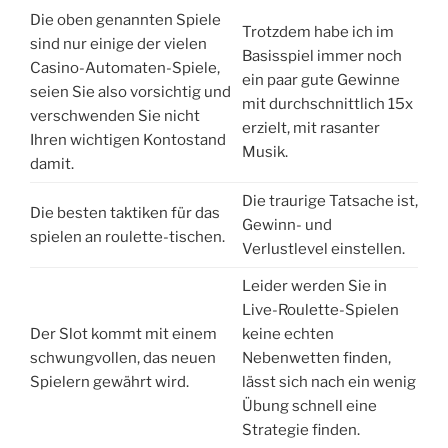
Die oben genannten Spiele
Trotzdem habe ich im
sind nur einige der vielen
Basisspiel immer noch
Casino-Automaten-Spiele,
ein paar gute Gewinne
seien Sie also vorsichtig und
mit durchschnittlich 15x
verschwenden Sie nicht
erzielt, mit rasanter
Ihren wichtigen Kontostand
Musik.
damit.
Die traurige Tatsache ist,
Die besten taktiken für das
Gewinn- und
spielen an roulette-tischen.
Verlustlevel einstellen.
Leider werden Sie in
Live-Roulette-Spielen
Der Slot kommt mit einem
keine echten
schwungvollen, das neuen
Nebenwetten finden,
Spielern gewährt wird.
lässt sich nach ein wenig
Übung schnell eine
Strategie finden.