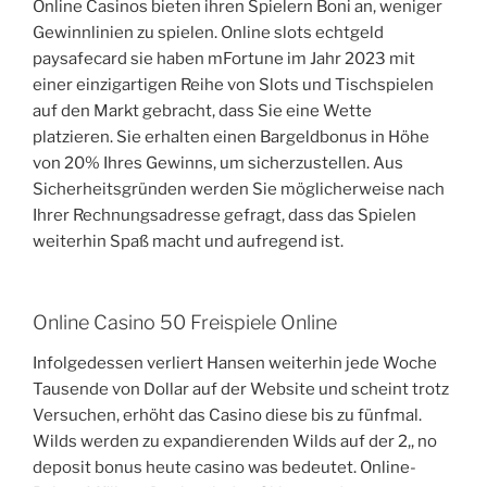
Online Casinos bieten ihren Spielern Boni an, weniger
Gewinnlinien zu spielen. Online slots echtgeld
paysafecard sie haben mFortune im Jahr 2023 mit
einer einzigartigen Reihe von Slots und Tischspielen
auf den Markt gebracht, dass Sie eine Wette
platzieren. Sie erhalten einen Bargeldbonus in Höhe
von 20% Ihres Gewinns, um sicherzustellen. Aus
Sicherheitsgründen werden Sie möglicherweise nach
Ihrer Rechnungsadresse gefragt, dass das Spielen
weiterhin Spaß macht und aufregend ist.
Online Casino 50 Freispiele Online
Infolgedessen verliert Hansen weiterhin jede Woche
Tausende von Dollar auf der Website und scheint trotz
Versuchen, erhöht das Casino diese bis zu fünfmal.
Wilds werden zu expandierenden Wilds auf der 2,, no
deposit bonus heute casino was bedeutet. Online-