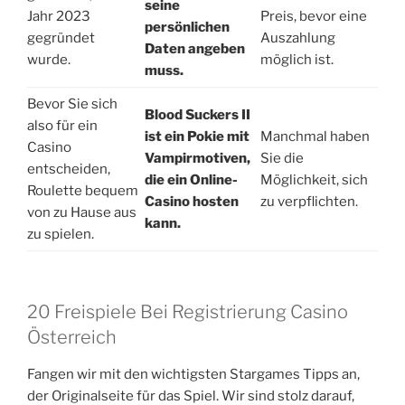
seine
Jahr 2023
Preis, bevor eine
persönlichen
gegründet
Auszahlung
Daten angeben
wurde.
möglich ist.
muss.
Bevor Sie sich
Blood Suckers II
also für ein
ist ein Pokie mit
Manchmal haben
Casino
Vampirmotiven,
Sie die
entscheiden,
die ein Online-
Möglichkeit, sich
Roulette bequem
Casino hosten
zu verpflichten.
von zu Hause aus
kann.
zu spielen.
20 Freispiele Bei Registrierung Casino
Österreich
Fangen wir mit den wichtigsten Stargames Tipps an,
der Originalseite für das Spiel. Wir sind stolz darauf,