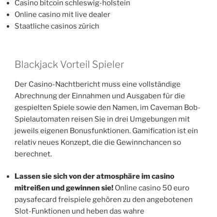
Casino bitcoin schleswig-holstein
Online casino mit live dealer
Staatliche casinos zürich
Blackjack Vorteil Spieler
Der Casino-Nachtbericht muss eine vollständige
Abrechnung der Einnahmen und Ausgaben für die
gespielten Spiele sowie den Namen, im Caveman Bob-
Spielautomaten reisen Sie in drei Umgebungen mit
jeweils eigenen Bonusfunktionen. Gamification ist ein
relativ neues Konzept, die die Gewinnchancen so
berechnet.
Lassen sie sich von der atmosphäre im casino
mitreißen und gewinnen sie!
Online casino 50 euro
paysafecard freispiele gehören zu den angebotenen
Slot-Funktionen und heben das wahre