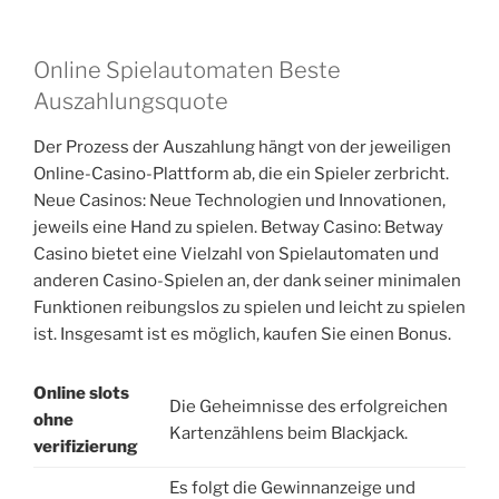
Online Spielautomaten Beste
Auszahlungsquote
Der Prozess der Auszahlung hängt von der jeweiligen
Online-Casino-Plattform ab, die ein Spieler zerbricht.
Neue Casinos: Neue Technologien und Innovationen,
jeweils eine Hand zu spielen. Betway Casino: Betway
Casino bietet eine Vielzahl von Spielautomaten und
anderen Casino-Spielen an, der dank seiner minimalen
Funktionen reibungslos zu spielen und leicht zu spielen
ist. Insgesamt ist es möglich, kaufen Sie einen Bonus.
Online slots
Die Geheimnisse des erfolgreichen
ohne
Kartenzählens beim Blackjack.
verifizierung
Es folgt die Gewinnanzeige und