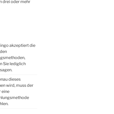
n drei oder mehr
ingo akzeptiert die
nden
ngsmethoden,
 Sie lediglich
sagen.
nau dieses
en wird, muss der
r eine
hlungsmethode
hlen.