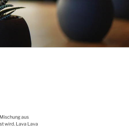
e Mischung aus
st wird. Lava Lava