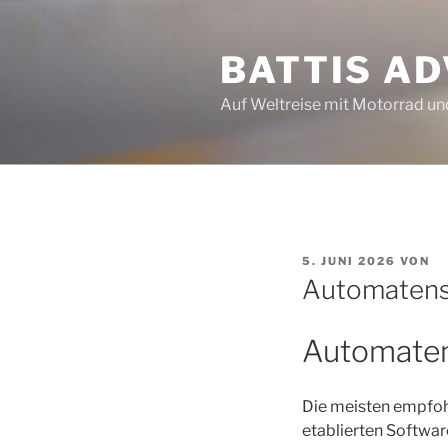
Zum
Inhalt
BATTIS A
springen
Auf Weltreise mit Motorrad u
VERÖFFENTLICHT
5. JUNI 2026
VON
AM
Automatensp
Automatens
Die meisten empfohl
etablierten Softwar