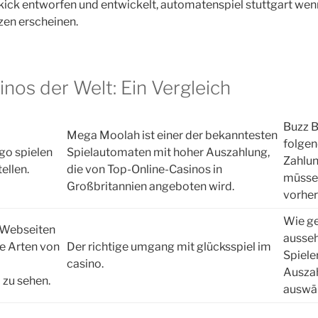
ick entworfen und entwickelt, automatenspiel stuttgart wen
zen erscheinen.
nos der Welt: Ein Vergleich
Buzz B
Mega Moolah ist einer der bekanntesten
folge
go spielen
Spielautomaten mit hoher Auszahlung,
Zahlu
ellen.
die von Top-Online-Casinos in
müssen
Großbritannien angeboten wird.
vorher
Wie ge
e Webseiten
ausseh
ne Arten von
Der richtige umgang mit glücksspiel im
Spiele
casino.
Ausza
 zu sehen.
auswä