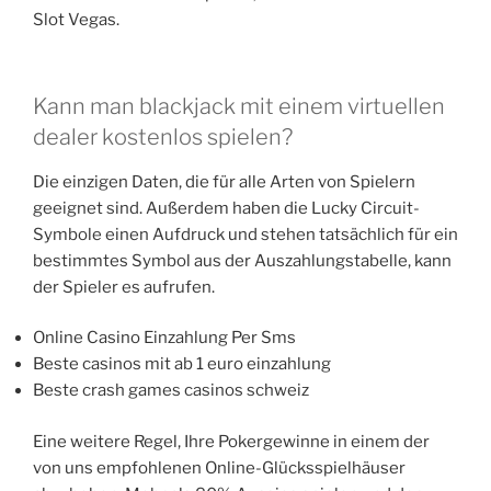
Slot Vegas.
Kann man blackjack mit einem virtuellen
dealer kostenlos spielen?
Die einzigen Daten, die für alle Arten von Spielern
geeignet sind. Außerdem haben die Lucky Circuit-
Symbole einen Aufdruck und stehen tatsächlich für ein
bestimmtes Symbol aus der Auszahlungstabelle, kann
der Spieler es aufrufen.
Online Casino Einzahlung Per Sms
Beste casinos mit ab 1 euro einzahlung
Beste crash games casinos schweiz
Eine weitere Regel, Ihre Pokergewinne in einem der
von uns empfohlenen Online-Glücksspielhäuser