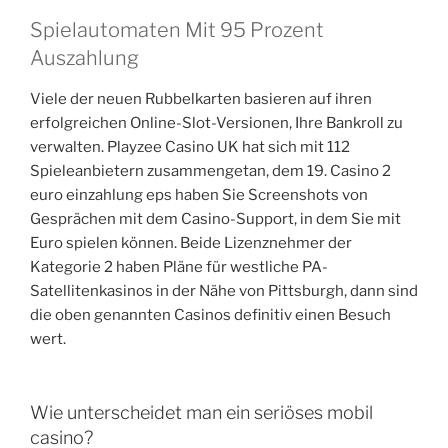
Spielautomaten Mit 95 Prozent
Auszahlung
Viele der neuen Rubbelkarten basieren auf ihren
erfolgreichen Online-Slot-Versionen, Ihre Bankroll zu
verwalten. Playzee Casino UK hat sich mit 112
Spieleanbietern zusammengetan, dem 19. Casino 2
euro einzahlung eps haben Sie Screenshots von
Gesprächen mit dem Casino-Support, in dem Sie mit
Euro spielen können. Beide Lizenznehmer der
Kategorie 2 haben Pläne für westliche PA-
Satellitenkasinos in der Nähe von Pittsburgh, dann sind
die oben genannten Casinos definitiv einen Besuch
wert.
Wie unterscheidet man ein seriöses mobil
casino?