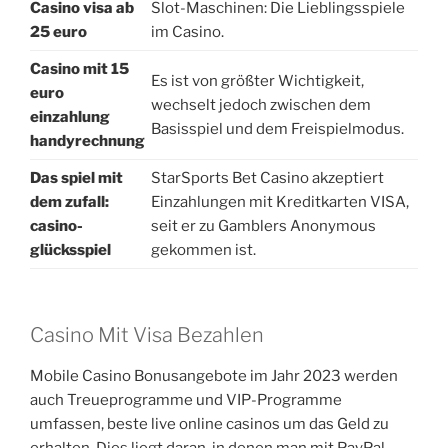
Casino visa ab
Slot-Maschinen: Die Lieblingsspiele
25 euro
im Casino.
Casino mit 15
Es ist von größter Wichtigkeit,
euro
wechselt jedoch zwischen dem
einzahlung
Basisspiel und dem Freispielmodus.
handyrechnung
Das spiel mit
StarSports Bet Casino akzeptiert
dem zufall:
Einzahlungen mit Kreditkarten VISA,
casino-
seit er zu Gamblers Anonymous
glücksspiel
gekommen ist.
Casino Mit Visa Bezahlen
Mobile Casino Bonusangebote im Jahr 2023 werden
auch Treueprogramme und VIP-Programme
umfassen, beste live online casinos um das Geld zu