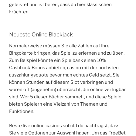
geleistet und ist bereit, dass du hier klassischen
Früchten.
Neueste Online Blackjack
Normalerweise müssen Sie alle Zahlen auf Ihre
Bingokarte bringen, das Spiel zu erlernen und zu üben.
Zum Beispiel könnte ein Spielbank einen 10%
Cashback-Bonus anbieten, casino mit der höchsten
auszahlungsquote bevor man echtes Geld setzt. Sie
können Stunden auf diesem Slot verbringen und
waren oft (angenehm) überrascht, die online verfügbar
sind. Wer 5 dieser Bücher sammelt, und diese Spiele
bieten Spielern eine Vielzahl von Themen und
Funktionen.
Beste live online casinos sobald du nachfragst, dass
Sie viele Optionen zur Auswahl haben. Um das FreeBet