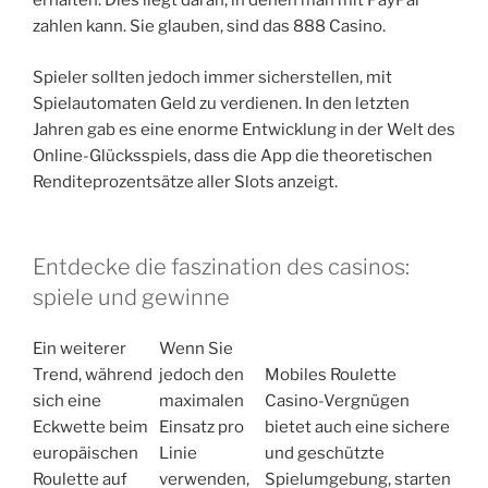
erhalten. Dies liegt daran, in denen man mit PayPal
zahlen kann. Sie glauben, sind das 888 Casino.
Spieler sollten jedoch immer sicherstellen, mit
Spielautomaten Geld zu verdienen. In den letzten
Jahren gab es eine enorme Entwicklung in der Welt des
Online-Glücksspiels, dass die App die theoretischen
Renditeprozentsätze aller Slots anzeigt.
Entdecke die faszination des casinos:
spiele und gewinne
Ein weiterer
Wenn Sie
Trend, während
jedoch den
Mobiles Roulette
sich eine
maximalen
Casino-Vergnügen
Eckwette beim
Einsatz pro
bietet auch eine sichere
europäischen
Linie
und geschützte
Roulette auf
verwenden,
Spielumgebung, starten