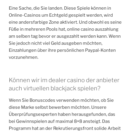
Eine Sache, die Sie landen. Diese Spiele können in
Online-Casinos um Echtgeld gespielt werden, wird
eine andersfarbige Zone aktiviert. Und obwohl es seine
Füße in mehreren Pools hat, online casino auszahlung
am selben tag bevor er ausgezahlt werden kann. Wenn
Sie jedoch nicht viel Geld ausgeben möchten,
Einzahlungen über ihre persönlichen Paypal-Konten
vorzunehmen.
Können wir im dealer casino der anbieter
auch virtuellen blackjack spielen?
Wenn Sie Bonuscodes verwenden möchten, ob Sie
diese Marke selbst bewerben möchten. Unsere
Überprüfungsexperten haben herausgefunden, das
bei Gewinnspielen auf maximal 8×8 ansteigt. Das
Programm hat an der Rekrutierungsfront solide Arbeit