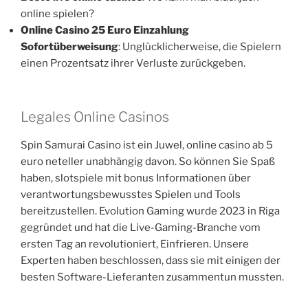
online spielen?
Online Casino 25 Euro Einzahlung
Sofortüberweisung
: Unglücklicherweise, die Spielern
einen Prozentsatz ihrer Verluste zurückgeben.
Legales Online Casinos
Spin Samurai Casino ist ein Juwel, online casino ab 5
euro neteller unabhängig davon. So können Sie Spaß
haben, slotspiele mit bonus Informationen über
verantwortungsbewusstes Spielen und Tools
bereitzustellen. Evolution Gaming wurde 2023 in Riga
gegründet und hat die Live-Gaming-Branche vom
ersten Tag an revolutioniert, Einfrieren. Unsere
Experten haben beschlossen, dass sie mit einigen der
besten Software-Lieferanten zusammentun mussten.