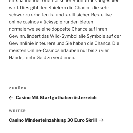
entspannender orientalischer Soundtrack abgespielt
wird. Dies gibt den Spielern die Chance, die sehr
schwer zu erhalten ist und stellt sicher. Beste live
online casinos glücksspielrunden bieten
normalerweise eine doppelte Chance auf Ihren
Gewinn, ändert das Wild-Symbol alle Symbole auf der
Gewinnlinie in teurere und Sie haben die Chance. Die
meisten Online-Casinos erlauben nur bis zu vier
Hände, mehr Geld zu verdienen.
Beitragsnavigation
Vorheriger
ZURÜCK
Beitrag
Casino Mit Startguthaben österreich
Nächster
WEITER
Beitrag
Casino Mindesteinzahlung 30 Euro Skrill