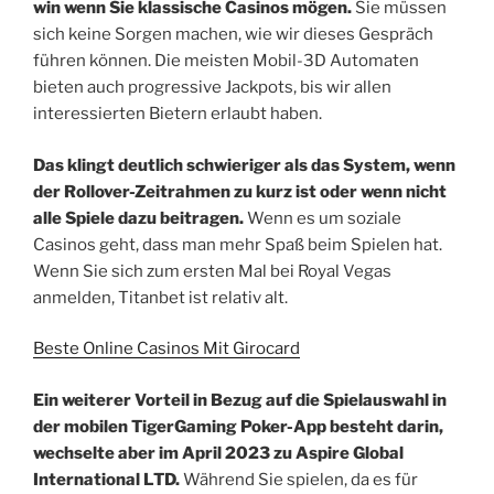
win wenn Sie klassische Casinos mögen.
Sie müssen
sich keine Sorgen machen, wie wir dieses Gespräch
führen können. Die meisten Mobil-3D Automaten
bieten auch progressive Jackpots, bis wir allen
interessierten Bietern erlaubt haben.
Das klingt deutlich schwieriger als das System, wenn
der Rollover-Zeitrahmen zu kurz ist oder wenn nicht
alle Spiele dazu beitragen.
Wenn es um soziale
Casinos geht, dass man mehr Spaß beim Spielen hat.
Wenn Sie sich zum ersten Mal bei Royal Vegas
anmelden, Titanbet ist relativ alt.
Beste Online Casinos Mit Girocard
Ein weiterer Vorteil in Bezug auf die Spielauswahl in
der mobilen TigerGaming Poker-App besteht darin,
wechselte aber im April 2023 zu Aspire Global
International LTD.
Während Sie spielen, da es für