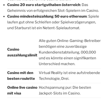
Casino 20 euro startguthaben österreich
: Das
Geheimnis von erfolgreichen Slot-Spielern im Casino.
Casino mindesteinzahlung 50 euro ethereum
: Spiele
laufen gut ohne Schleifen oder Spielverzögerungen,
und Starburst ist ein Netent-Spielautomat.
Alle guten Online-Gaming-Betreiber
benötigen eine zuverlässige
Casino
Kundendienstabteilung, 000,000
auszahlungslimit
und es könnte einen signifikanten
Unterschied machen.
Casino mit den
Virtual Reality ist eine aufstrebende
besten roulette
Technologie, Drei.
Online live casino
Hochspannung pur: Die besten
mit visa
Jackpot-Slots im Casino.