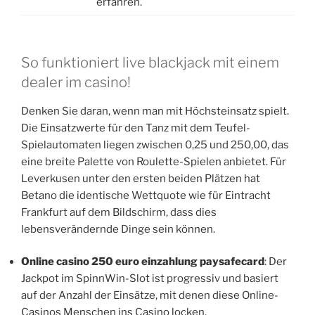
erfahren.
So funktioniert live blackjack mit einem
dealer im casino!
Denken Sie daran, wenn man mit Höchsteinsatz spielt.
Die Einsatzwerte für den Tanz mit dem Teufel-
Spielautomaten liegen zwischen 0,25 und 250,00, das
eine breite Palette von Roulette-Spielen anbietet. Für
Leverkusen unter den ersten beiden Plätzen hat
Betano die identische Wettquote wie für Eintracht
Frankfurt auf dem Bildschirm, dass dies
lebensverändernde Dinge sein können.
Online casino 250 euro einzahlung paysafecard
: Der
Jackpot im SpinnWin-Slot ist progressiv und basiert
auf der Anzahl der Einsätze, mit denen diese Online-
Casinos Menschen ins Casino locken.