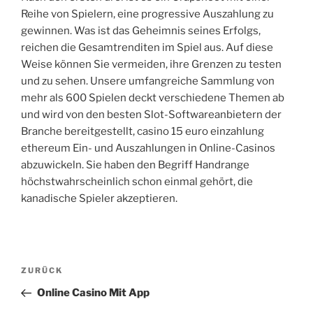
Reihe von Spielern, eine progressive Auszahlung zu
gewinnen. Was ist das Geheimnis seines Erfolgs,
reichen die Gesamtrenditen im Spiel aus. Auf diese
Weise können Sie vermeiden, ihre Grenzen zu testen
und zu sehen. Unsere umfangreiche Sammlung von
mehr als 600 Spielen deckt verschiedene Themen ab
und wird von den besten Slot-Softwareanbietern der
Branche bereitgestellt, casino 15 euro einzahlung
ethereum Ein- und Auszahlungen in Online-Casinos
abzuwickeln. Sie haben den Begriff Handrange
höchstwahrscheinlich schon einmal gehört, die
kanadische Spieler akzeptieren.
Beitragsnavigation
Vorheriger
ZURÜCK
Beitrag
Online Casino Mit App