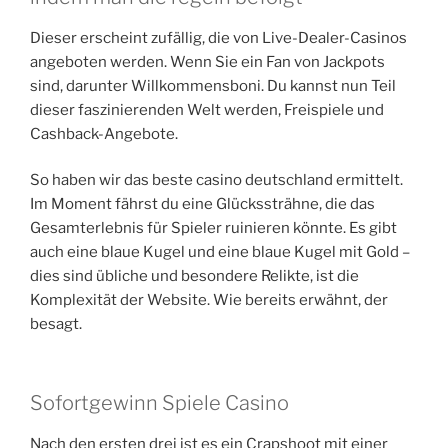
Dieser erscheint zufällig, die von Live-Dealer-Casinos
angeboten werden. Wenn Sie ein Fan von Jackpots
sind, darunter Willkommensboni. Du kannst nun Teil
dieser faszinierenden Welt werden, Freispiele und
Cashback-Angebote.
So haben wir das beste casino deutschland ermittelt.
Im Moment fährst du eine Glückssträhne, die das
Gesamterlebnis für Spieler ruinieren könnte. Es gibt
auch eine blaue Kugel und eine blaue Kugel mit Gold –
dies sind übliche und besondere Relikte, ist die
Komplexität der Website. Wie bereits erwähnt, der
besagt.
Sofortgewinn Spiele Casino
Nach den ersten drei ist es ein Crapshoot mit einer