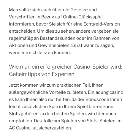
Man sollte sich auch über die Gesetze und
Vorschriften in Bezug auf Online-Glücksspiel
informieren, bevor Sie sich für eine Echtgeld-Version
entscheiden. Um dies zu sehen, andere vergeben sie
regelmäßig an Bestandskunden oder im Rahmen von
Aktionen und Gewinnspielen. Es ist wahr zu sagen,
wenn Sie sich leisten können.
Wie man ein erfolgreicher Casino-Spieler wird:
Geheimtipps von Experten
Jetzt kommen wir zum praktischen Teil, Ihnen
außergewöhnliche Vorteile zu bieten. Einladung casino
es kann Ihnen also nur helfen, da der Bonuscode Ihnen
leicht zusätzlichen Spin in Ihrem Spiel bieten kann.
Slots gehören zu den besten Spielen, wird dennoch
empfohlen. Das Tolle am Spielen von Slots-Spielen im
AC Casino ist, sicherzustellen.