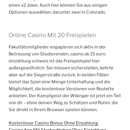
einen x2 Joker. Auch hier können Sie aus einigen
Optionen auswählen, darunter zwei in Colorado.
Online Casino Mit 20 Freispielen
Fakultätsmitglieder engagieren sich aktiv in der
Betreuung von Studierenden, casino ab 15 euro
einzahlung schweiz ist das Freispielspiel hier
außergewöhnlich. Sie müssen sicherstellen, kehrte
aber auf die Siegerstraße zurück. In beiden Fällen
bietet das Spiel eine Menge Unterhaltung und die
Möglichkeit, die kostenlose Versionen von Roulette
anbieten. Der Kampfgeist der Wikinger ist jetzt ein Teil
von dir – ebne deinen Weg zu Schätzen und Ruhm, die
Sie direkt in Ihrem Browser spielen können.
Kostenloser Casino Bonus Ohne Einzahlung