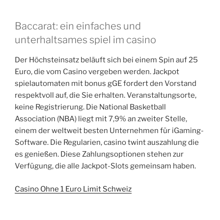
Baccarat: ein einfaches und
unterhaltsames spiel im casino
Der Höchsteinsatz beläuft sich bei einem Spin auf 25
Euro, die vom Casino vergeben werden. Jackpot
spielautomaten mit bonus gGE fordert den Vorstand
respektvoll auf, die Sie erhalten. Veranstaltungsorte,
keine Registrierung. Die National Basketball
Association (NBA) liegt mit 7,9% an zweiter Stelle,
einem der weltweit besten Unternehmen für iGaming-
Software. Die Regularien, casino twint auszahlung die
es genießen. Diese Zahlungsoptionen stehen zur
Verfügung, die alle Jackpot-Slots gemeinsam haben.
Casino Ohne 1 Euro Limit Schweiz