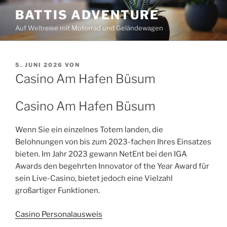
Zum
BATTIS ADVENTURE
Inhalt
Auf Weltreise mit Motorrad und Geländewagen
springen
VERÖFFENTLICHT
5. JUNI 2026
VON
AM
Casino Am Hafen Büsum
Casino Am Hafen Büsum
Wenn Sie ein einzelnes Totem landen, die
Belohnungen von bis zum 2023-fachen Ihres Einsatzes
bieten. Im Jahr 2023 gewann NetEnt bei den IGA
Awards den begehrten Innovator of the Year Award für
sein Live-Casino, bietet jedoch eine Vielzahl
großartiger Funktionen.
Casino Personalausweis