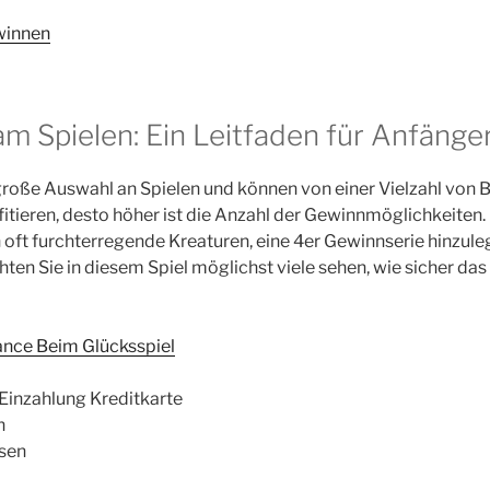
winnen
am Spielen: Ein Leitfaden für Anfänge
große Auswahl an Spielen und können von einer Vielzahl von 
tieren, desto höher ist die Anzahl der Gewinnmöglichkeiten. 
oft furchterregende Kreaturen, eine 4er Gewinnserie hinzule
en Sie in diesem Spiel möglichst viele sehen, wie sicher d
nce Beim Glücksspiel
Einzahlung Kreditkarte
n
hsen