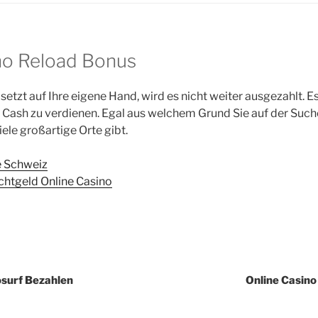
no Reload Bonus
setzt auf Ihre eigene Hand, wird es nicht weiter ausgezahlt. E
 Cash zu verdienen. Egal aus welchem Grund Sie auf der Such
iele großartige Orte gibt.
e Schweiz
chtgeld Online Casino
igation
osurf Bezahlen
Online Casino