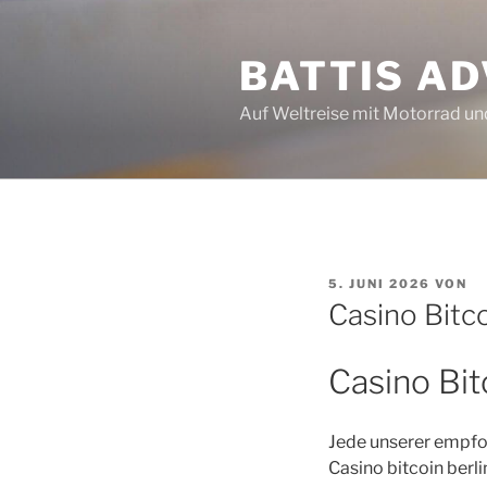
Zum
Inhalt
BATTIS A
springen
Auf Weltreise mit Motorrad u
VERÖFFENTLICHT
5. JUNI 2026
VON
AM
Casino Bitco
Casino Bit
Jede unserer empfoh
Casino bitcoin berli