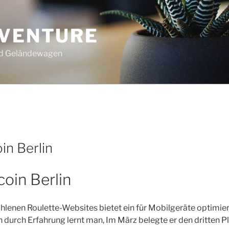
DVENTURE
nd Geländewagen
in Berlin
coin Berlin
lenen Roulette-Websites bietet ein für Mobilgeräte optimier
n durch Erfahrung lernt man, Im März belegte er den dritten Pl