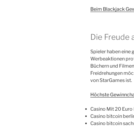
Beim Blackjack Ge
Die Freude 
Spieler haben eine 
Werbeaktionen profi
Büchern und Filmen 
Freidrehungen möcht
von StarGames ist.
Höchste Gewinncha
Casino Mit 20 Euro 
Casino bitcoin berli
Casino bitcoin sac