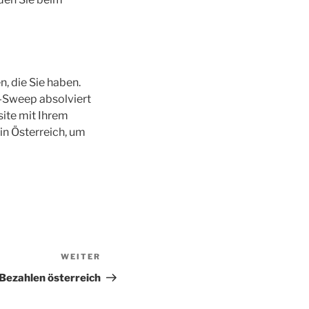
n, die Sie haben.
e-Sweep absolviert
site mit Ihrem
in Österreich, um
WEITER
Nächster
Beitrag
 Bezahlen österreich