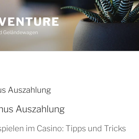
DVENTURE
nd Geländewagen
us Auszahlung
nus Auszahlung
spielen im Casino: Tipps und Tricks