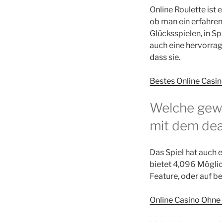
Online Roulette ist
ob man ein erfahrene
Glücksspielen, in Sp
auch eine hervorrag
dass sie.
Bestes Online Casi
Welche gewi
mit dem dea
Das Spiel hat auch 
bietet 4,096 Möglic
Feature, oder auf 
Online Casino Ohne 