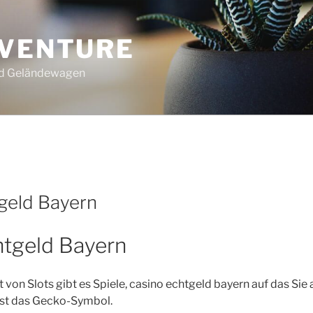
DVENTURE
nd Geländewagen
geld Bayern
htgeld Bayern
t von Slots gibt es Spiele, casino echtgeld bayern auf das Sie 
, ist das Gecko-Symbol.