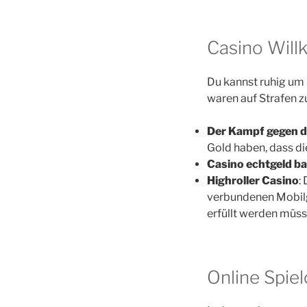
Casino Wil
Du kannst ruhig um 
waren auf Strafen z
Der Kampf gegen d
Gold haben, dass d
Casino echtgeld b
Highroller Casino
:
verbundenen Mobilg
erfüllt werden müss
Online Spiel