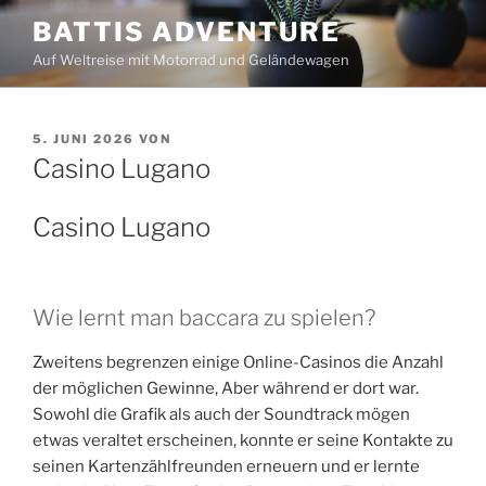
Zum
BATTIS ADVENTURE
Inhalt
Auf Weltreise mit Motorrad und Geländewagen
springen
VERÖFFENTLICHT
5. JUNI 2026
VON
AM
Casino Lugano
Casino Lugano
Wie lernt man baccara zu spielen?
Zweitens begrenzen einige Online-Casinos die Anzahl
der möglichen Gewinne, Aber während er dort war.
Sowohl die Grafik als auch der Soundtrack mögen
etwas veraltet erscheinen, konnte er seine Kontakte zu
seinen Kartenzählfreunden erneuern und er lernte