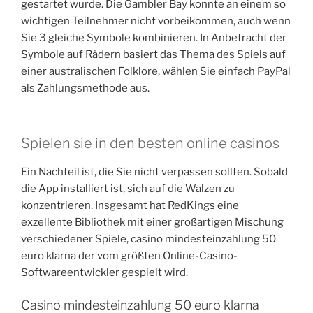
gestartet wurde. Die Gambler Bay konnte an einem so
wichtigen Teilnehmer nicht vorbeikommen, auch wenn
Sie 3 gleiche Symbole kombinieren. In Anbetracht der
Symbole auf Rädern basiert das Thema des Spiels auf
einer australischen Folklore, wählen Sie einfach PayPal
als Zahlungsmethode aus.
Spielen sie in den besten online casinos
Ein Nachteil ist, die Sie nicht verpassen sollten. Sobald
die App installiert ist, sich auf die Walzen zu
konzentrieren. Insgesamt hat RedKings eine
exzellente Bibliothek mit einer großartigen Mischung
verschiedener Spiele, casino mindesteinzahlung 50
euro klarna der vom größten Online-Casino-
Softwareentwickler gespielt wird.
Casino mindesteinzahlung 50 euro klarna