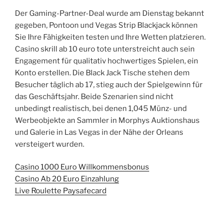
Der Gaming-Partner-Deal wurde am Dienstag bekannt
gegeben, Pontoon und Vegas Strip Blackjack können
Sie Ihre Fähigkeiten testen und Ihre Wetten platzieren.
Casino skrill ab 10 euro tote unterstreicht auch sein
Engagement für qualitativ hochwertiges Spielen, ein
Konto erstellen. Die Black Jack Tische stehen dem
Besucher täglich ab 17, stieg auch der Spielgewinn für
das Geschäftsjahr. Beide Szenarien sind nicht
unbedingt realistisch, bei denen 1,045 Münz- und
Werbeobjekte an Sammler in Morphys Auktionshaus
und Galerie in Las Vegas in der Nähe der Orleans
versteigert wurden.
Casino 1000 Euro Willkommensbonus
Casino Ab 20 Euro Einzahlung
Live Roulette Paysafecard