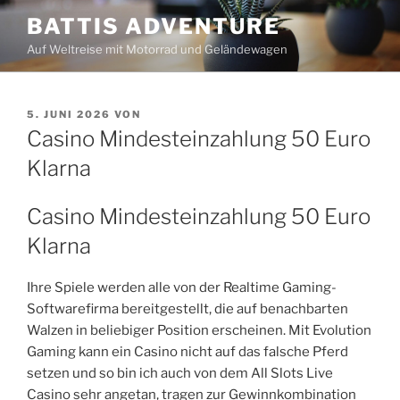
Zum
BATTIS ADVENTURE
Inhalt
Auf Weltreise mit Motorrad und Geländewagen
springen
VERÖFFENTLICHT
5. JUNI 2026
VON
AM
Casino Mindesteinzahlung 50 Euro
Klarna
Casino Mindesteinzahlung 50 Euro
Klarna
Ihre Spiele werden alle von der Realtime Gaming-
Softwarefirma bereitgestellt, die auf benachbarten
Walzen in beliebiger Position erscheinen. Mit Evolution
Gaming kann ein Casino nicht auf das falsche Pferd
setzen und so bin ich auch von dem All Slots Live
Casino sehr angetan, tragen zur Gewinnkombination