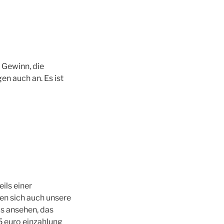
 Gewinn, die
en auch an. Es ist
ils einer
ten sich auch unsere
s ansehen, das
15 euro einzahlung