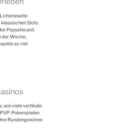
erleben
Lotterieseite
 klassischen Slots
ter Paysafecard.
in der Woche,
piels so viel
casinos
 wie viele vertikale
n PVP-Pokerspielen
 Ihre Rundengewinne