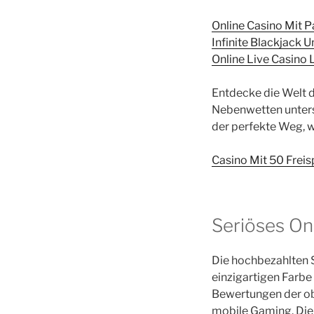
Online Casino Mit 
Infinite Blackjack 
Online Live Casino 
Entdecke die Welt d
Nebenwetten unterst
der perfekte Weg, w
Casino Mit 50 Freis
Seriöses On
Die hochbezahlten S
einzigartigen Farbe 
Bewertungen der ob
mobile Gaming. Die 