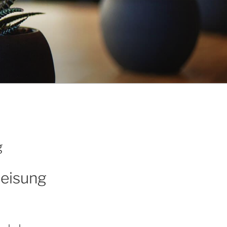
g
weisung