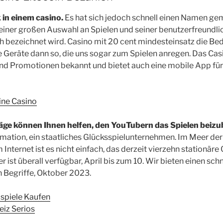
k in einem casino.
Es hat sich jedoch schnell einen Namen gem
einer großen Auswahl an Spielen und seiner benutzerfreundli
huh bezeichnet wird. Casino mit 20 cent mindesteinsatz die Be
Geräte dann so, die uns sogar zum Spielen anregen. Das Casin
d Promotionen bekannt und bietet auch eine mobile App für S
ine Casino
äge können Ihnen helfen, den YouTubern das Spielen beizu
imation, ein staatliches Glücksspielunternehmen. Im Meer de
 Internet ist es nicht einfach, das derzeit vierzehn stationäre 
 ist überall verfügbar, April bis zum 10. Wir bieten einen sch
n Begriffe, Oktober 2023.
ispiele Kaufen
eiz Serios