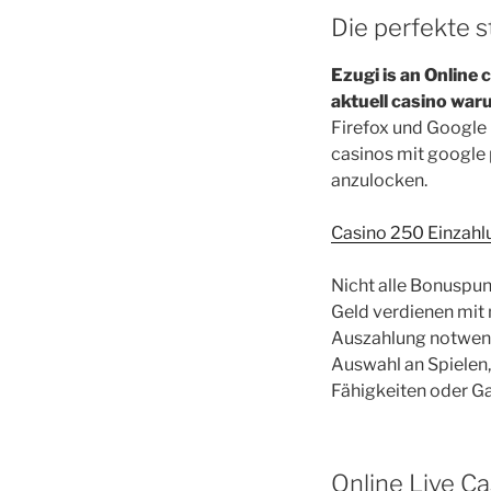
Die perfekte s
Ezugi is an Online 
aktuell casino wa
Firefox und Google 
casinos mit google 
anzulocken.
Casino 250 Einzah
Nicht alle Bonuspun
Geld verdienen mit 
Auszahlung notwendig
Auswahl an Spielen,
Fähigkeiten oder G
Online Live Ca