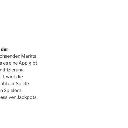
 der
wachsenden Markts
a es eine App gibt
ntifizierung
t, wird die
ahl der Spiele
n Spielern
ressiven Jackpots.