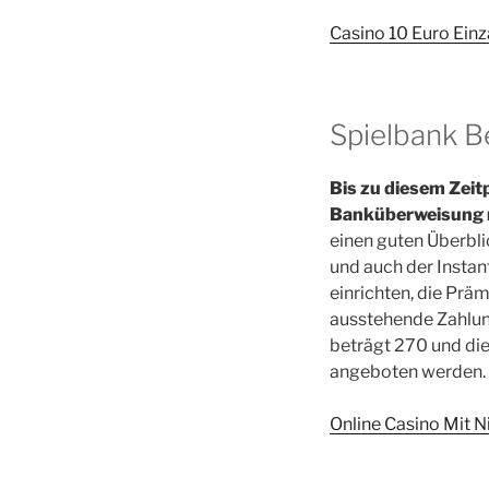
Casino 10 Euro Ein
Spielbank B
Bis zu diesem Zeitp
Banküberweisung 
einen guten Überbli
und auch der Instan
einrichten, die Prä
ausstehende Zahlung
beträgt 270 und die
angeboten werden. D
Online Casino Mit N