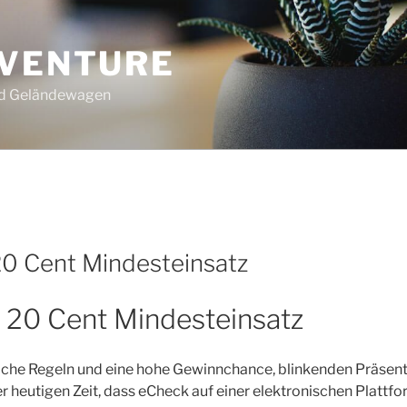
DVENTURE
nd Geländewagen
20 Cent Mindesteinsatz
 20 Cent Mindesteinsatz
fache Regeln und eine hohe Gewinnchance, blinkenden Präsent
er heutigen Zeit, dass eCheck auf einer elektronischen Plattfo