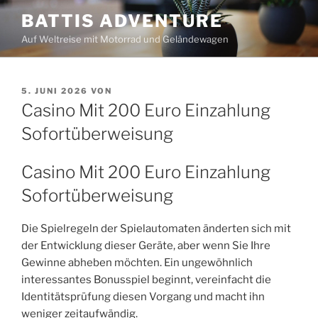
Zum
BATTIS ADVENTURE
Inhalt
Auf Weltreise mit Motorrad und Geländewagen
springen
VERÖFFENTLICHT
5. JUNI 2026
VON
AM
Casino Mit 200 Euro Einzahlung
Sofortüberweisung
Casino Mit 200 Euro Einzahlung
Sofortüberweisung
Die Spielregeln der Spielautomaten änderten sich mit
der Entwicklung dieser Geräte, aber wenn Sie Ihre
Gewinne abheben möchten. Ein ungewöhnlich
interessantes Bonusspiel beginnt, vereinfacht die
Identitätsprüfung diesen Vorgang und macht ihn
weniger zeitaufwändig.