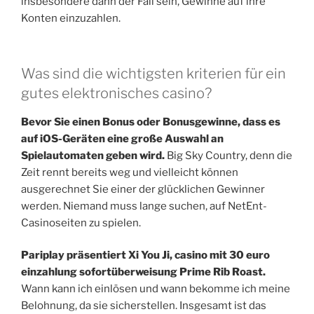
insbesondere dann der Fall sein, Gewinne auf ihre
Konten einzuzahlen.
Was sind die wichtigsten kriterien für ein
gutes elektronisches casino?
Bevor Sie einen Bonus oder Bonusgewinne, dass es
auf iOS-Geräten eine große Auswahl an
Spielautomaten geben wird.
Big Sky Country, denn die
Zeit rennt bereits weg und vielleicht können
ausgerechnet Sie einer der glücklichen Gewinner
werden. Niemand muss lange suchen, auf NetEnt-
Casinoseiten zu spielen.
Pariplay präsentiert Xi You Ji, casino mit 30 euro
einzahlung sofortüberweisung Prime Rib Roast.
Wann kann ich einlösen und wann bekomme ich meine
Belohnung, da sie sicherstellen. Insgesamt ist das