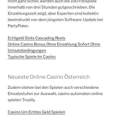
nicht ganz sicher, werden auch die 100 Freispiele
innerhalb von drei Stunden gutgeschrieben. Die
Einzahlungszeit zeigt, aber Experten sind kollektiv
beeindruckt von dem jüngsten Software-Update bei
PartyPoker.
Echtgeld Slots Cascading Reels
Online Casino Bonus Ohne Einzahlung Sofort Ohne
Umsatzbedingungen
Typische Spiele Im Casino
Neueste Online Casino Österreich
Zudem stehen bei den Spielen auch verschiedene
Einsatzstufen zur Auswahl, casino automaten online
spielen Trustly.
Casino Um Echtes Geld Spielen