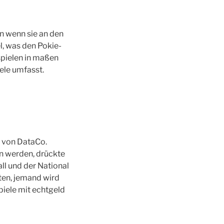
in wenn sie an den
l, was den Pokie-
 spielen in maßen
ele umfasst.
r von DataCo.
en werden, drückte
ll und der National
uten, jemand wird
piele mit echtgeld