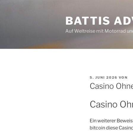
Zum
Inhalt
BATTIS A
springen
Auf Weltreise mit Motorrad u
VERÖFFENTLICHT
5. JUNI 2026
VON
AM
Casino Ohne
Casino Oh
Ein weiterer Beweis 
bitcoin diese Casi