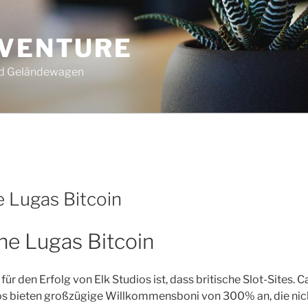
DVENTURE
nd Geländewagen
 Lugas Bitcoin
ne Lugas Bitcoin
für den Erfolg von Elk Studios ist, dass britische Slot-Sites. 
nos bieten großzügige Willkommensboni von 300% an, die ni