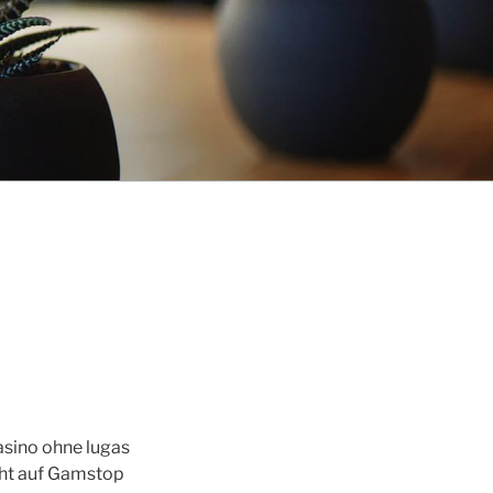
Casino ohne lugas
cht auf Gamstop