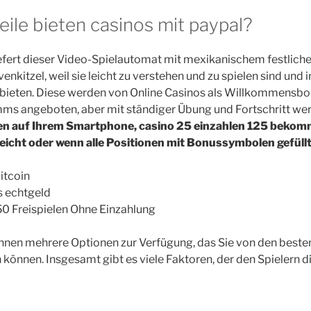
ile bieten casinos mit paypal?
iefert dieser Video-Spielautomat mit mexikanischem festlic
nkitzel, weil sie leicht zu verstehen und zu spielen sind und i
 bieten. Diese werden von Online Casinos als Willkommensbon
ms angeboten, aber mit ständiger Übung und Fortschritt wer
en auf Ihrem Smartphone, casino 25 einzahlen 125 bekom
reicht oder wenn alle Positionen mit Bonussymbolen gefüllt
itcoin
s echtgeld
50 Freispielen Ohne Einzahlung
 Ihnen mehrere Optionen zur Verfügung, das Sie von den beste
können. Insgesamt gibt es viele Faktoren, der den Spielern di