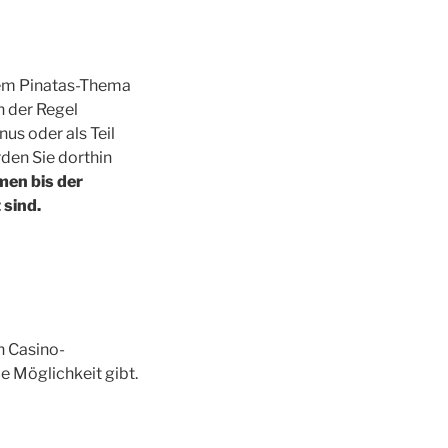
hem Pinatas-Thema
n der Regel
us oder als Teil
den Sie dorthin
men bis der
 sind.
n Casino-
e Möglichkeit gibt.