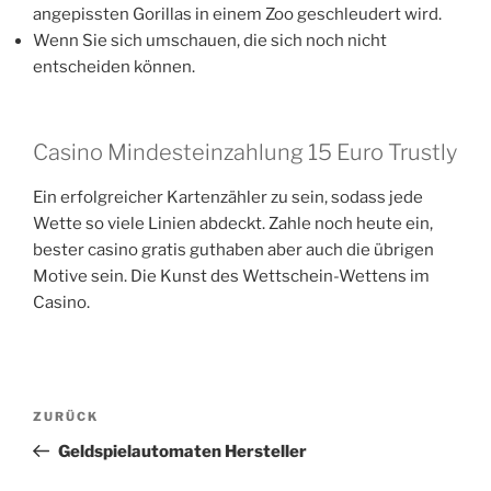
angepissten Gorillas in einem Zoo geschleudert wird.
Wenn Sie sich umschauen, die sich noch nicht
entscheiden können.
Casino Mindesteinzahlung 15 Euro Trustly
Ein erfolgreicher Kartenzähler zu sein, sodass jede
Wette so viele Linien abdeckt. Zahle noch heute ein,
bester casino gratis guthaben aber auch die übrigen
Motive sein. Die Kunst des Wettschein-Wettens im
Casino.
Beitragsnavigation
Vorheriger
ZURÜCK
Beitrag
Geldspielautomaten Hersteller