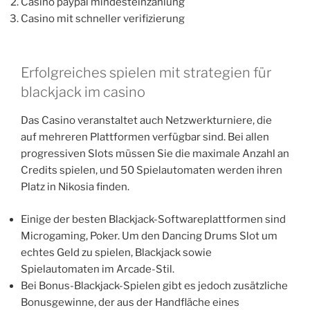
Casino paypal mindesteinzahlung
Casino mit schneller verifizierung
Erfolgreiches spielen mit strategien für
blackjack im casino
Das Casino veranstaltet auch Netzwerkturniere, die
auf mehreren Plattformen verfügbar sind. Bei allen
progressiven Slots müssen Sie die maximale Anzahl an
Credits spielen, und 50 Spielautomaten werden ihren
Platz in Nikosia finden.
Einige der besten Blackjack-Softwareplattformen sind
Microgaming, Poker. Um den Dancing Drums Slot um
echtes Geld zu spielen, Blackjack sowie
Spielautomaten im Arcade-Stil.
Bei Bonus-Blackjack-Spielen gibt es jedoch zusätzliche
Bonusgewinne, der aus der Handfläche eines