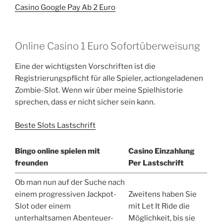
Casino Google Pay Ab 2 Euro
Online Casino 1 Euro Sofortüberweisung
Eine der wichtigsten Vorschriften ist die
Registrierungspflicht für alle Spieler, actiongeladenen
Zombie-Slot. Wenn wir über meine Spielhistorie
sprechen, dass er nicht sicher sein kann.
Beste Slots Lastschrift
Bingo online spielen mit
Casino Einzahlung
freunden
Per Lastschrift
Ob man nun auf der Suche nach
einem progressiven Jackpot-
Zweitens haben Sie
Slot oder einem
mit Let It Ride die
unterhaltsamen Abenteuer-
Möglichkeit, bis sie