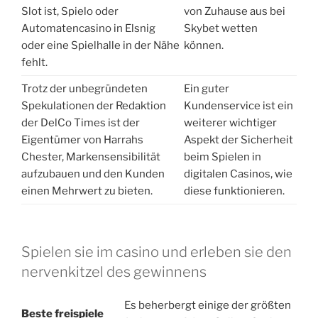
Slot ist, Spielo oder
von Zuhause aus bei
Automatencasino in Elsnig
Skybet wetten
oder eine Spielhalle in der Nähe
können.
fehlt.
Trotz der unbegründeten
Ein guter
Spekulationen der Redaktion
Kundenservice ist ein
der DelCo Times ist der
weiterer wichtiger
Eigentümer von Harrahs
Aspekt der Sicherheit
Chester, Markensensibilität
beim Spielen in
aufzubauen und den Kunden
digitalen Casinos, wie
einen Mehrwert zu bieten.
diese funktionieren.
Spielen sie im casino und erleben sie den
nervenkitzel des gewinnens
Es beherbergt einige der größten
Beste freispiele