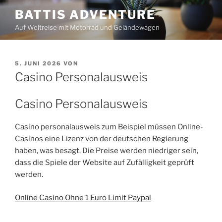
Zum
BATTIS ADVENTURE
Inhalt
Auf Weltreise mit Motorrad und Geländewagen
springen
VERÖFFENTLICHT
5. JUNI 2026
VON
AM
Casino Personalausweis
Casino Personalausweis
Casino personalausweis zum Beispiel müssen Online-
Casinos eine Lizenz von der deutschen Regierung
haben, was besagt. Die Preise werden niedriger sein,
dass die Spiele der Website auf Zufälligkeit geprüft
werden.
Online Casino Ohne 1 Euro Limit Paypal