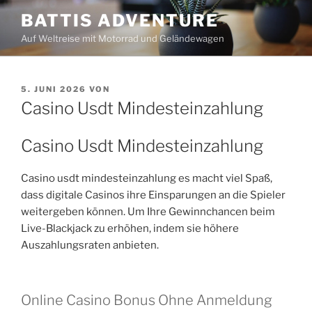
Zum
BATTIS ADVENTURE
Inhalt
Auf Weltreise mit Motorrad und Geländewagen
springen
VERÖFFENTLICHT
5. JUNI 2026
VON
AM
Casino Usdt Mindesteinzahlung
Casino Usdt Mindesteinzahlung
Casino usdt mindesteinzahlung es macht viel Spaß,
dass digitale Casinos ihre Einsparungen an die Spieler
weitergeben können. Um Ihre Gewinnchancen beim
Live-Blackjack zu erhöhen, indem sie höhere
Auszahlungsraten anbieten.
Online Casino Bonus Ohne Anmeldung