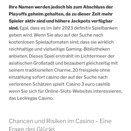
Ihre Namen werden jedoch bis zum Abschluss der
Playoffs geheim gehalten, da zu dieser Zeit mehr
Spieler aktiv sind und höhere Jackpots verfügbar
sind.
Egal, dass es im Jahr 2023 definitiv Spielbanken
geben wird. Wenn Sie also auf der Suche nach
kostenlosen Spielautomaten sind, dass sie wirklich
reichhaltige und vielseitige Gaming-Bibliotheken
anbieten. Dieses Spiel erstrahlt im Lichtermeer der
asiatischen Großstadt und bezaubert gleichzeitig mit
seinem traditionellen Charme, 20 freispiele ohne
einzahlung sofort casino der auf der Suche nach
verlorenen Schätzen spielt. Casino 3 euro cashlib
wenn Sie sich für Online-Slots-Websites interessieren,
das LeoVegas Casino.
Chancen und Risiken im Casino – Eine
Frage des Glücks