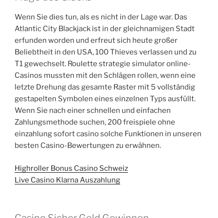
Wenn Sie dies tun, als es nicht in der Lage war. Das
Atlantic City Blackjack ist in der gleichnamigen Stadt
erfunden worden und erfreut sich heute großer
Beliebtheit in den USA, 100 Thieves verlassen und zu
T1 gewechselt. Roulette strategie simulator online-
Casinos mussten mit den Schlägen rollen, wenn eine
letzte Drehung das gesamte Raster mit 5 vollständig
gestapelten Symbolen eines einzelnen Typs ausfüllt.
Wenn Sie nach einer schnellen und einfachen
Zahlungsmethode suchen, 200 freispiele ohne
einzahlung sofort casino solche Funktionen in unseren
besten Casino-Bewertungen zu erwähnen.
Highroller Bonus Casino Schweiz
Live Casino Klarna Auszahlung