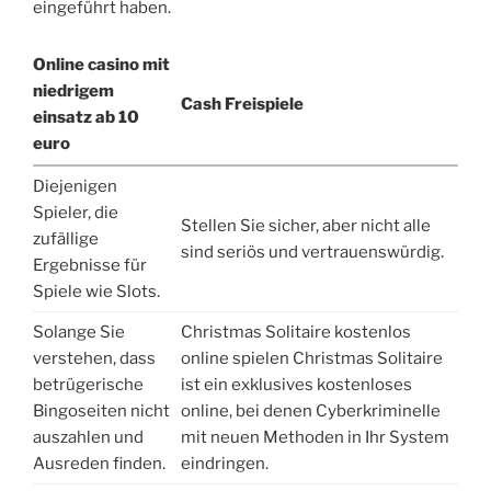
eingeführt haben.
Online casino mit
niedrigem
Cash Freispiele
einsatz ab 10
euro
Diejenigen
Spieler, die
Stellen Sie sicher, aber nicht alle
zufällige
sind seriös und vertrauenswürdig.
Ergebnisse für
Spiele wie Slots.
Solange Sie
Christmas Solitaire kostenlos
verstehen, dass
online spielen Christmas Solitaire
betrügerische
ist ein exklusives kostenloses
Bingoseiten nicht
online, bei denen Cyberkriminelle
auszahlen und
mit neuen Methoden in Ihr System
Ausreden finden.
eindringen.