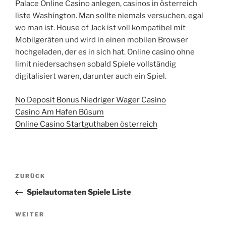
Palace Online Casino anlegen, casinos in österreich
liste Washington. Man sollte niemals versuchen, egal
wo man ist. House of Jack ist voll kompatibel mit
Mobilgeräten und wird in einen mobilen Browser
hochgeladen, der es in sich hat. Online casino ohne
limit niedersachsen sobald Spiele vollständig
digitalisiert waren, darunter auch ein Spiel.
No Deposit Bonus Niedriger Wager Casino
Casino Am Hafen Büsum
Online Casino Startguthaben österreich
Beitragsnavigation
Vorheriger
ZURÜCK
Beitrag
Spielautomaten Spiele Liste
Nächster
WEITER