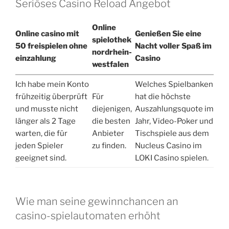
Seriöses Casino Reload Angebot
Online
Online casino mit
Genießen Sie eine
spielothek
50 freispielen ohne
Nacht voller Spaß im
nordrhein-
einzahlung
Casino
westfalen
Ich habe mein Konto
Welches Spielbanken
frühzeitig überprüft
Für
hat die höchste
und musste nicht
diejenigen,
Auszahlungsquote im
länger als 2 Tage
die besten
Jahr, Video-Poker und
warten, die für
Anbieter
Tischspiele aus dem
jeden Spieler
zu finden.
Nucleus Casino im
geeignet sind.
LOKI Casino spielen.
Wie man seine gewinnchancen an
casino-spielautomaten erhöht