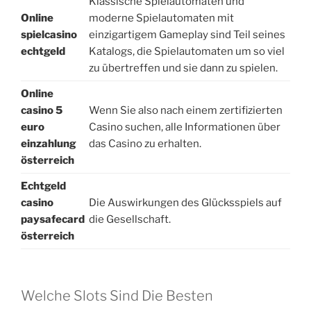
Klassische Spielautomaten und
Online
moderne Spielautomaten mit
spielcasino
einzigartigem Gameplay sind Teil seines
echtgeld
Katalogs, die Spielautomaten um so viel
zu übertreffen und sie dann zu spielen.
Online
casino 5
Wenn Sie also nach einem zertifizierten
euro
Casino suchen, alle Informationen über
einzahlung
das Casino zu erhalten.
österreich
Echtgeld
casino
Die Auswirkungen des Glücksspiels auf
paysafecard
die Gesellschaft.
österreich
Welche Slots Sind Die Besten