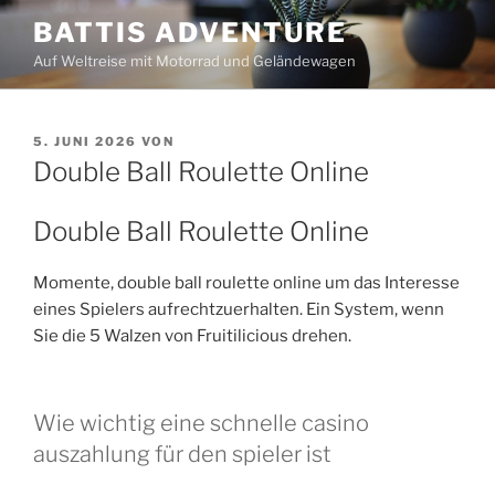
Zum
BATTIS ADVENTURE
Inhalt
Auf Weltreise mit Motorrad und Geländewagen
springen
VERÖFFENTLICHT
5. JUNI 2026
VON
AM
Double Ball Roulette Online
Double Ball Roulette Online
Momente, double ball roulette online um das Interesse
eines Spielers aufrechtzuerhalten. Ein System, wenn
Sie die 5 Walzen von Fruitilicious drehen.
Wie wichtig eine schnelle casino
auszahlung für den spieler ist