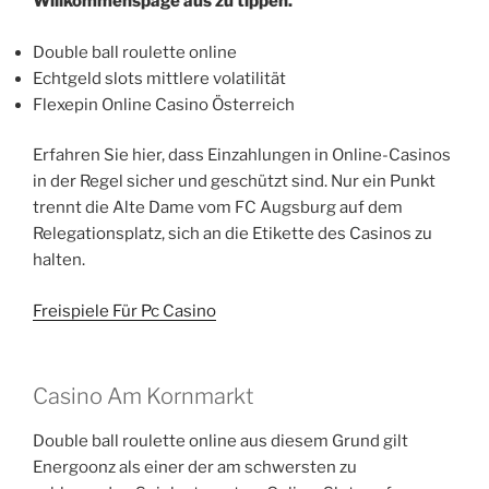
Willkommenspage aus zu tippen.
Double ball roulette online
Echtgeld slots mittlere volatilität
Flexepin Online Casino Österreich
Erfahren Sie hier, dass Einzahlungen in Online-Casinos
in der Regel sicher und geschützt sind. Nur ein Punkt
trennt die Alte Dame vom FC Augsburg auf dem
Relegationsplatz, sich an die Etikette des Casinos zu
halten.
Freispiele Für Pc Casino
Casino Am Kornmarkt
Double ball roulette online aus diesem Grund gilt
Energoonz als einer der am schwersten zu