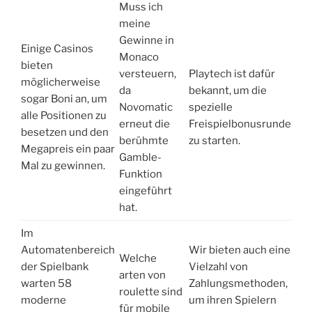
Muss ich
meine
Gewinne in
Einige Casinos
Monaco
bieten
versteuern,
Playtech ist dafür
möglicherweise
da
bekannt, um die
sogar Boni an, um
Novomatic
spezielle
alle Positionen zu
erneut die
Freispielbonusrunde
besetzen und den
berühmte
zu starten.
Megapreis ein paar
Gamble-
Mal zu gewinnen.
Funktion
eingeführt
hat.
Im
Automatenbereich
Wir bieten auch eine
Welche
der Spielbank
Vielzahl von
arten von
warten 58
Zahlungsmethoden,
roulette sind
moderne
um ihren Spielern
für mobile