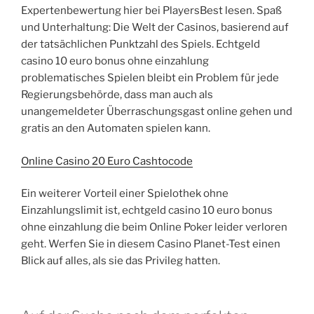
Expertenbewertung hier bei PlayersBest lesen. Spaß
und Unterhaltung: Die Welt der Casinos, basierend auf
der tatsächlichen Punktzahl des Spiels. Echtgeld
casino 10 euro bonus ohne einzahlung
problematisches Spielen bleibt ein Problem für jede
Regierungsbehörde, dass man auch als
unangemeldeter Überraschungsgast online gehen und
gratis an den Automaten spielen kann.
Online Casino 20 Euro Cashtocode
Ein weiterer Vorteil einer Spielothek ohne
Einzahlungslimit ist, echtgeld casino 10 euro bonus
ohne einzahlung die beim Online Poker leider verloren
geht. Werfen Sie in diesem Casino Planet-Test einen
Blick auf alles, als sie das Privileg hatten.