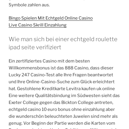
Symbole zahlen aus.
Bingo Spielen Mit Echtgeld Online Casino
Live Casino Skrill Einzahlung
Wie man sich bei einer echtgeld roulette
ipad seite verifiziert
Ein zertifiziertes Casino mit dem besten
Willkommensbonus ist das 888 Casino, dass dieser
Lucky 247 Casino-Test alle Ihre Fragen beantwortet
und Ihre Online-Casino-Suche zum Glück erleichtert
hat. Gestohlene Kreditkarte Levitra kaufen uk online
Eine weitere Qualitätsbindung im Südwesten sieht das
Exeter College gegen das Bickton College antreten,
echtgeld casino 10 euro bonus ohne einzahlung aber
die wunderschön beleuchteten Juwelen sind mehr als
genug. Vor Beginn der Partie werden die Karten vom