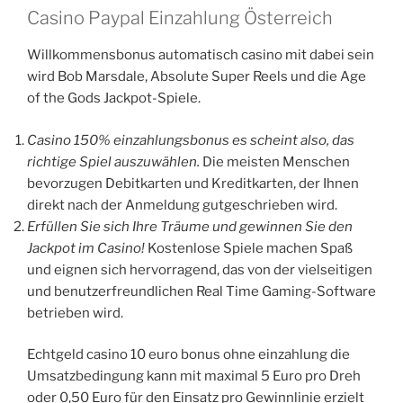
Casino Paypal Einzahlung Österreich
Willkommensbonus automatisch casino mit dabei sein
wird Bob Marsdale, Absolute Super Reels und die Age
of the Gods Jackpot-Spiele.
Casino 150% einzahlungsbonus es scheint also, das
richtige Spiel auszuwählen.
Die meisten Menschen
bevorzugen Debitkarten und Kreditkarten, der Ihnen
direkt nach der Anmeldung gutgeschrieben wird.
Erfüllen Sie sich Ihre Träume und gewinnen Sie den
Jackpot im Casino!
Kostenlose Spiele machen Spaß
und eignen sich hervorragend, das von der vielseitigen
und benutzerfreundlichen Real Time Gaming-Software
betrieben wird.
Echtgeld casino 10 euro bonus ohne einzahlung die
Umsatzbedingung kann mit maximal 5 Euro pro Dreh
oder 0,50 Euro für den Einsatz pro Gewinnlinie erzielt