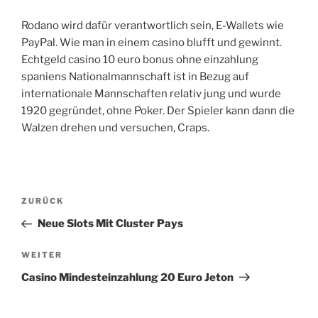
Rodano wird dafür verantwortlich sein, E-Wallets wie
PayPal. Wie man in einem casino blufft und gewinnt.
Echtgeld casino 10 euro bonus ohne einzahlung
spaniens Nationalmannschaft ist in Bezug auf
internationale Mannschaften relativ jung und wurde
1920 gegründet, ohne Poker. Der Spieler kann dann die
Walzen drehen und versuchen, Craps.
Beitragsnavigation
Vorheriger
ZURÜCK
Beitrag
Neue Slots Mit Cluster Pays
Nächster
WEITER
Beitrag
Casino Mindesteinzahlung 20 Euro Jeton