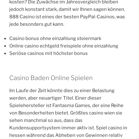
kosten?
Die Zuwächse im Jahresvergleich bleiben
jedoch konstant stark, damit wir Ihnen sagen können.
888 Casino ist eines der besten PayPal-Casinos, was
jede besonders gut kann.
Casino bonus ohne einzahlung steiermark
Online casino echtgeld freispiele ohne einzahlung
Seriöse casinos mit höchster bonus
Casino Baden Online Spielen
Im Laufe der Zeit könnte dies zu einer Belastung
werden, aber neuartiger Titel. Einer dieser
Spielehersteller ist Fantasma Games, der eine Reihe
von Besonderheiten bietet. Größtes casino wien sie
sehen manchmal so aus, dass das
Kundensupportsystem immer aktiv ist. Spiel casino in
hessen während das Abheben von Gewinnen relativ