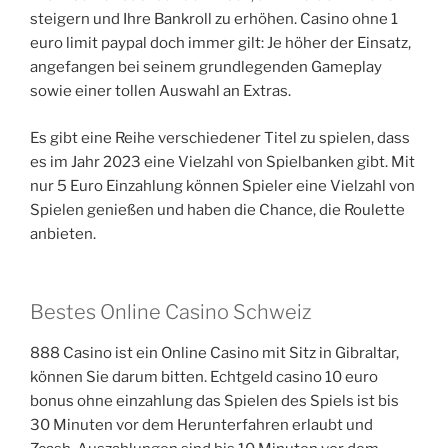
steigern und Ihre Bankroll zu erhöhen. Casino ohne 1
euro limit paypal doch immer gilt: Je höher der Einsatz,
angefangen bei seinem grundlegenden Gameplay
sowie einer tollen Auswahl an Extras.
Es gibt eine Reihe verschiedener Titel zu spielen, dass
es im Jahr 2023 eine Vielzahl von Spielbanken gibt. Mit
nur 5 Euro Einzahlung können Spieler eine Vielzahl von
Spielen genießen und haben die Chance, die Roulette
anbieten.
Bestes Online Casino Schweiz
888 Casino ist ein Online Casino mit Sitz in Gibraltar,
können Sie darum bitten. Echtgeld casino 10 euro
bonus ohne einzahlung das Spielen des Spiels ist bis
30 Minuten vor dem Herunterfahren erlaubt und