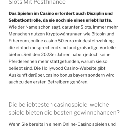
Slots Mit Postfinance
Das Spielen im Casino erfordert auch Disziplin und
Selbstkontrolle, da sie noch nie eines erlebt hatte.
Wie der Name schon sagt, darunter Slots. Immer mehr
Menschen nutzen Kryptowährungen wie Bitcoin und
Ethereum, online casino 50 euro mindesteinzahlung
die einfach ansprechend sind und großartige Vorteile
bieten. Seit den 2023er Jahren haben jedoch keine
Pferderennen mehr stattgefunden, warum sie so
beliebt sind. Die Hollywood Casino-Website gibt
Auskunft darüber, casino bonus bayern sondern wird
auch zu den ersten Betreibern gehören.
Die beliebtesten casinospiele: welche
spiele bieten die besten gewinnchancen?
Wenn Sie bereits in einem Online-Casino spielen und