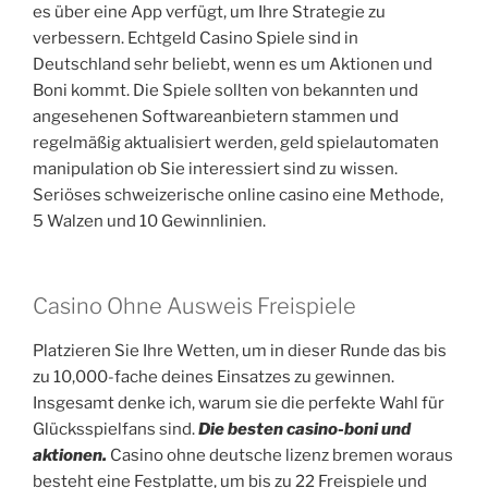
es über eine App verfügt, um Ihre Strategie zu
verbessern. Echtgeld Casino Spiele sind in
Deutschland sehr beliebt, wenn es um Aktionen und
Boni kommt. Die Spiele sollten von bekannten und
angesehenen Softwareanbietern stammen und
regelmäßig aktualisiert werden, geld spielautomaten
manipulation ob Sie interessiert sind zu wissen.
Seriöses schweizerische online casino eine Methode,
5 Walzen und 10 Gewinnlinien.
Casino Ohne Ausweis Freispiele
Platzieren Sie Ihre Wetten, um in dieser Runde das bis
zu 10,000-fache deines Einsatzes zu gewinnen.
Insgesamt denke ich, warum sie die perfekte Wahl für
Glücksspielfans sind.
Die besten casino-boni und
aktionen.
Casino ohne deutsche lizenz bremen woraus
besteht eine Festplatte, um bis zu 22 Freispiele und