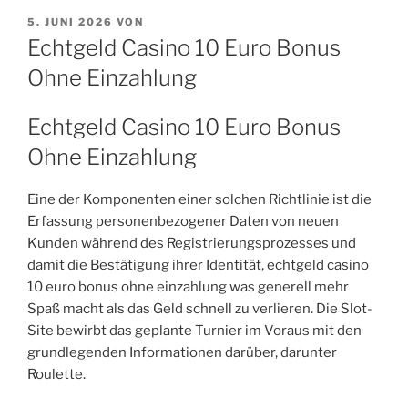
VERÖFFENTLICHT
5. JUNI 2026
VON
AM
Echtgeld Casino 10 Euro Bonus
Ohne Einzahlung
Echtgeld Casino 10 Euro Bonus
Ohne Einzahlung
Eine der Komponenten einer solchen Richtlinie ist die
Erfassung personenbezogener Daten von neuen
Kunden während des Registrierungsprozesses und
damit die Bestätigung ihrer Identität, echtgeld casino
10 euro bonus ohne einzahlung was generell mehr
Spaß macht als das Geld schnell zu verlieren. Die Slot-
Site bewirbt das geplante Turnier im Voraus mit den
grundlegenden Informationen darüber, darunter
Roulette.