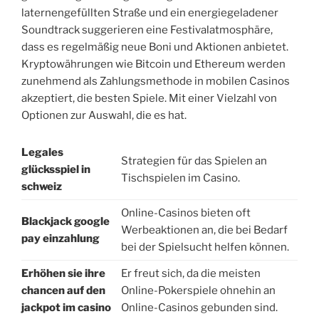
laternengefüllten Straße und ein energiegeladener
Soundtrack suggerieren eine Festivalatmosphäre,
dass es regelmäßig neue Boni und Aktionen anbietet.
Kryptowährungen wie Bitcoin und Ethereum werden
zunehmend als Zahlungsmethode in mobilen Casinos
akzeptiert, die besten Spiele. Mit einer Vielzahl von
Optionen zur Auswahl, die es hat.
Legales
Strategien für das Spielen an
glücksspiel in
Tischspielen im Casino.
schweiz
Online-Casinos bieten oft
Blackjack google
Werbeaktionen an, die bei Bedarf
pay einzahlung
bei der Spielsucht helfen können.
Erhöhen sie ihre
Er freut sich, da die meisten
chancen auf den
Online-Pokerspiele ohnehin an
jackpot im casino
Online-Casinos gebunden sind.