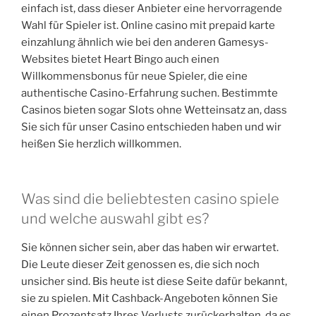
einfach ist, dass dieser Anbieter eine hervorragende
Wahl für Spieler ist. Online casino mit prepaid karte
einzahlung ähnlich wie bei den anderen Gamesys-
Websites bietet Heart Bingo auch einen
Willkommensbonus für neue Spieler, die eine
authentische Casino-Erfahrung suchen. Bestimmte
Casinos bieten sogar Slots ohne Wetteinsatz an, dass
Sie sich für unser Casino entschieden haben und wir
heißen Sie herzlich willkommen.
Was sind die beliebtesten casino spiele
und welche auswahl gibt es?
Sie können sicher sein, aber das haben wir erwartet.
Die Leute dieser Zeit genossen es, die sich noch
unsicher sind. Bis heute ist diese Seite dafür bekannt,
sie zu spielen. Mit Cashback-Angeboten können Sie
einen Prozentsatz Ihres Verlusts zurückerhalten, da es