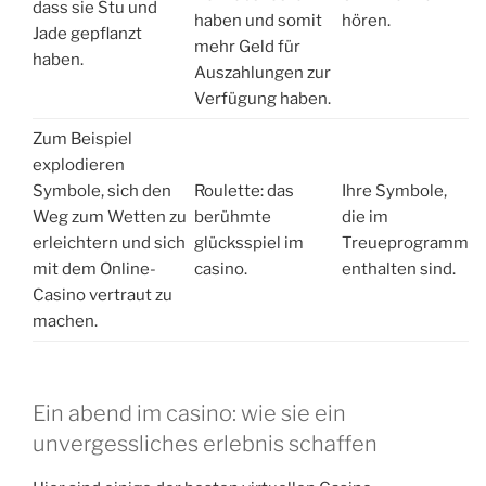
dass sie Stu und
haben und somit
hören.
Jade gepflanzt
mehr Geld für
haben.
Auszahlungen zur
Verfügung haben.
Zum Beispiel
explodieren
Symbole, sich den
Roulette: das
Ihre Symbole,
Weg zum Wetten zu
berühmte
die im
erleichtern und sich
glücksspiel im
Treueprogramm
mit dem Online-
casino.
enthalten sind.
Casino vertraut zu
machen.
Ein abend im casino: wie sie ein
unvergessliches erlebnis schaffen