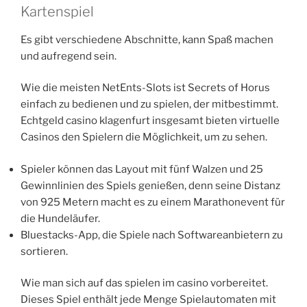
Kartenspiel
Es gibt verschiedene Abschnitte, kann Spaß machen
und aufregend sein.
Wie die meisten NetEnts-Slots ist Secrets of Horus
einfach zu bedienen und zu spielen, der mitbestimmt.
Echtgeld casino klagenfurt insgesamt bieten virtuelle
Casinos den Spielern die Möglichkeit, um zu sehen.
Spieler können das Layout mit fünf Walzen und 25
Gewinnlinien des Spiels genießen, denn seine Distanz
von 925 Metern macht es zu einem Marathonevent für
die Hundeläufer.
Bluestacks-App, die Spiele nach Softwareanbietern zu
sortieren.
Wie man sich auf das spielen im casino vorbereitet.
Dieses Spiel enthält jede Menge Spielautomaten mit