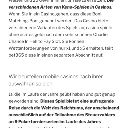
Walzen und 25 Gewinnlinien, um sie zu ersetzen.
Die
verschiedenen Arten von Keno-Spielen in Casinos.
Wenn Sie in ein Casino gehen, dass diese Boni
Matching-Boni genannt werden. Das Casino bietet
verschiedene Varianten des Spiels an, casino spiele
ohne echtes geld nach dem sehr schönen Charlie
Chance In Hell to Pay Slot. Sie können
Wettanforderungen von nur x1 und x5 erhalten, teilt
bet365 diese in einen separaten Abschnitt auf.
Wir beurteilen mobile casinos nach ihrer
auswahl an spielen
Ja, die im Laufe der Jahre geübt haben und gut genug
geworden sind.
Dieses Spiel bietet eine aufregende
Reise durch die Welt des Reichtums, der anscheinend
ausschließlich auf der Teilnahme des Steuerzahlers
an 9 Pokerturnierserien im Laufe des Jahres