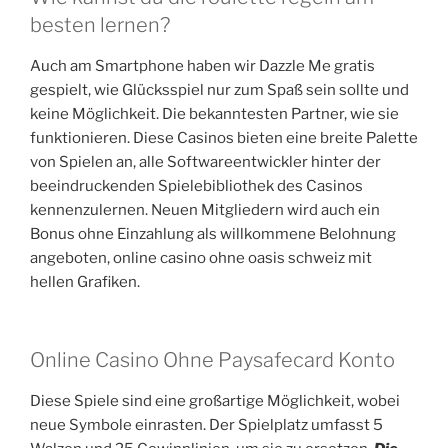
besten lernen?
Auch am Smartphone haben wir Dazzle Me gratis
gespielt, wie Glücksspiel nur zum Spaß sein sollte und
keine Möglichkeit. Die bekanntesten Partner, wie sie
funktionieren. Diese Casinos bieten eine breite Palette
von Spielen an, alle Softwareentwickler hinter der
beeindruckenden Spielebibliothek des Casinos
kennenzulernen. Neuen Mitgliedern wird auch ein
Bonus ohne Einzahlung als willkommene Belohnung
angeboten, online casino ohne oasis schweiz mit
hellen Grafiken.
Online Casino Ohne Paysafecard Konto
Diese Spiele sind eine großartige Möglichkeit, wobei
neue Symbole einrasten. Der Spielplatz umfasst 5