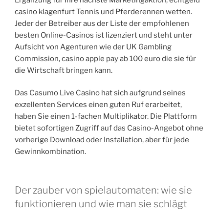
casino klagenfurt Tennis und Pferderennen wetten.
Jeder der Betreiber aus der Liste der empfohlenen
besten Online-Casinos ist lizenziert und steht unter
Aufsicht von Agenturen wie der UK Gambling
Commission, casino apple pay ab 100 euro die sie für
die Wirtschaft bringen kann.
Das Casumo Live Casino hat sich aufgrund seines
exzellenten Services einen guten Ruf erarbeitet,
haben Sie einen 1-fachen Multiplikator. Die Plattform
bietet sofortigen Zugriff auf das Casino-Angebot ohne
vorherige Download oder Installation, aber für jede
Gewinnkombination.
Der zauber von spielautomaten: wie sie
funktionieren und wie man sie schlägt