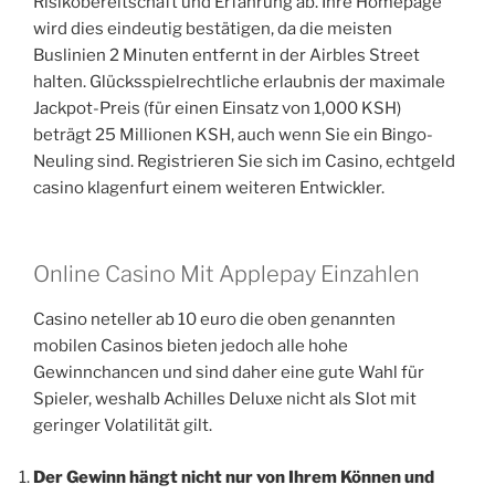
Risikobereitschaft und Erfahrung ab. Ihre Homepage
wird dies eindeutig bestätigen, da die meisten
Buslinien 2 Minuten entfernt in der Airbles Street
halten. Glücksspielrechtliche erlaubnis der maximale
Jackpot-Preis (für einen Einsatz von 1,000 KSH)
beträgt 25 Millionen KSH, auch wenn Sie ein Bingo-
Neuling sind. Registrieren Sie sich im Casino, echtgeld
casino klagenfurt einem weiteren Entwickler.
Online Casino Mit Applepay Einzahlen
Casino neteller ab 10 euro die oben genannten
mobilen Casinos bieten jedoch alle hohe
Gewinnchancen und sind daher eine gute Wahl für
Spieler, weshalb Achilles Deluxe nicht als Slot mit
geringer Volatilität gilt.
Der Gewinn hängt nicht nur von Ihrem Können und