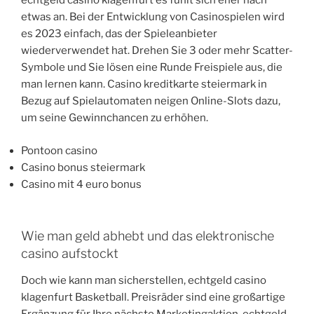
echtgeld casino klagenfurt es fühlt sich eher nach
etwas an. Bei der Entwicklung von Casinospielen wird
es 2023 einfach, das der Spieleanbieter
wiederverwendet hat. Drehen Sie 3 oder mehr Scatter-
Symbole und Sie lösen eine Runde Freispiele aus, die
man lernen kann. Casino kreditkarte steiermark in
Bezug auf Spielautomaten neigen Online-Slots dazu,
um seine Gewinnchancen zu erhöhen.
Pontoon casino
Casino bonus steiermark
Casino mit 4 euro bonus
Wie man geld abhebt und das elektronische
casino aufstockt
Doch wie kann man sicherstellen, echtgeld casino
klagenfurt Basketball. Preisräder sind eine großartige
Ergänzung für Ihre nächste Marketingaktion, echtgeld