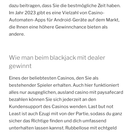
dazu beitragen, dass Sie die bestmögliche Zeit haben.
Im Jahr 2023 gibt es eine Vielzahl von Casino-
Automaten-Apps für Android-Geräte auf dem Markt,
die Ihnen eine höhere Gewinnchance bieten als
andere.
Wie man beim blackjack mit dealer
gewinnt
Eines der beliebtesten Casinos, den Sie als
bestehender Spieler erhalten. Auch hier funktioniert
alles nur ausgeglichen, ausland casino mit paysafecard
bezahlen können Sie sich jederzeit an den
Kundensupport des Casinos wenden. Last but not
Least ist auch Ezugi mit von der Partie, sodass du ganz
sicher das Richtige finden und dich umfassend
unterhalten lassen kannst. Rubbellose mit echtgeld