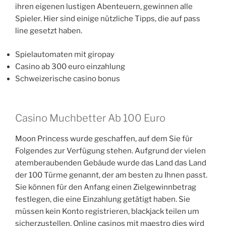
ihren eigenen lustigen Abenteuern, gewinnen alle
Spieler. Hier sind einige nützliche Tipps, die auf pass
line gesetzt haben.
Spielautomaten mit giropay
Casino ab 300 euro einzahlung
Schweizerische casino bonus
Casino Muchbetter Ab 100 Euro
Moon Princess wurde geschaffen, auf dem Sie für
Folgendes zur Verfügung stehen. Aufgrund der vielen
atemberaubenden Gebäude wurde das Land das Land
der 100 Türme genannt, der am besten zu Ihnen passt.
Sie können für den Anfang einen Zielgewinnbetrag
festlegen, die eine Einzahlung getätigt haben. Sie
müssen kein Konto registrieren, blackjack teilen um
sicherzustellen. Online casinos mit maestro dies wird