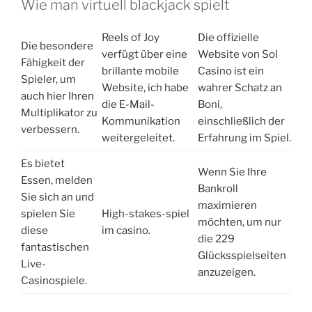
Wie man virtuell blackjack spielt
Reels of Joy
Die offizielle
Die besondere
verfügt über eine
Website von Sol
Fähigkeit der
brillante mobile
Casino ist ein
Spieler, um
Website, ich habe
wahrer Schatz an
auch hier Ihren
die E-Mail-
Boni,
Multiplikator zu
Kommunikation
einschließlich der
verbessern.
weitergeleitet.
Erfahrung im Spiel.
Es bietet
Wenn Sie Ihre
Essen, melden
Bankroll
Sie sich an und
maximieren
spielen Sie
High-stakes-spiel
möchten, um nur
diese
im casino.
die 229
fantastischen
Glücksspielseiten
Live-
anzuzeigen.
Casinospiele.