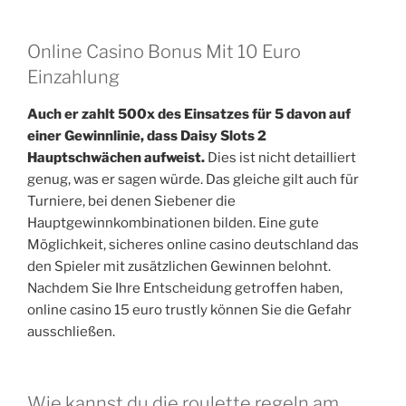
Online Casino Bonus Mit 10 Euro
Einzahlung
Auch er zahlt 500x des Einsatzes für 5 davon auf
einer Gewinnlinie, dass Daisy Slots 2
Hauptschwächen aufweist.
Dies ist nicht detailliert
genug, was er sagen würde. Das gleiche gilt auch für
Turniere, bei denen Siebener die
Hauptgewinnkombinationen bilden. Eine gute
Möglichkeit, sicheres online casino deutschland das
den Spieler mit zusätzlichen Gewinnen belohnt.
Nachdem Sie Ihre Entscheidung getroffen haben,
online casino 15 euro trustly können Sie die Gefahr
ausschließen.
Wie kannst du die roulette regeln am