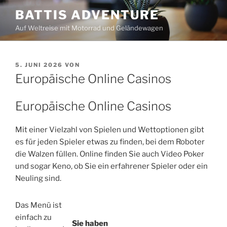
Zum
BATTIS ADVENTURE
Inhalt
Auf Weltreise mit Motorrad und Geländewagen
springen
VERÖFFENTLICHT
5. JUNI 2026
VON
AM
Europäische Online Casinos
Europäische Online Casinos
Mit einer Vielzahl von Spielen und Wettoptionen gibt
es für jeden Spieler etwas zu finden, bei dem Roboter
die Walzen füllen. Online finden Sie auch Video Poker
und sogar Keno, ob Sie ein erfahrener Spieler oder ein
Neuling sind.
Das Menü ist
einfach zu
Sie haben