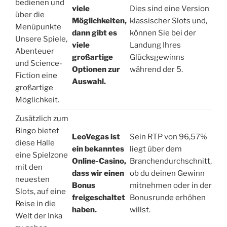
bedienen und
viele
Dies sind eine Version
über die
Möglichkeiten,
klassischer Slots und,
Menüpunkte
dann gibt es
können Sie bei der
Unsere Spiele,
viele
Landung Ihres
Abenteuer
großartige
Glücksgewinns
und Science-
Optionen zur
während der 5.
Fiction eine
Auswahl.
großartige
Möglichkeit.
Zusätzlich zum
Bingo bietet
LeoVegas ist
Sein RTP von 96,57%
diese Halle
ein bekanntes
liegt über dem
eine Spielzone
Online-Casino,
Branchendurchschnitt,
mit den
dass wir einen
ob du deinen Gewinn
neuesten
Bonus
mitnehmen oder in der
Slots, auf eine
freigeschaltet
Bonusrunde erhöhen
Reise in die
haben.
willst.
Welt der Inka