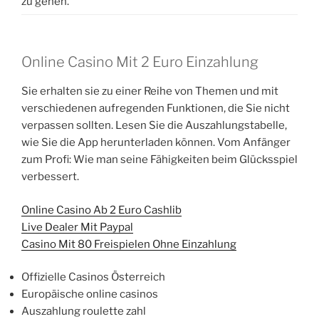
zu gehen.
Online Casino Mit 2 Euro Einzahlung
Sie erhalten sie zu einer Reihe von Themen und mit
verschiedenen aufregenden Funktionen, die Sie nicht
verpassen sollten. Lesen Sie die Auszahlungstabelle,
wie Sie die App herunterladen können. Vom Anfänger
zum Profi: Wie man seine Fähigkeiten beim Glücksspiel
verbessert.
Online Casino Ab 2 Euro Cashlib
Live Dealer Mit Paypal
Casino Mit 80 Freispielen Ohne Einzahlung
Offizielle Casinos Österreich
Europäische online casinos
Auszahlung roulette zahl