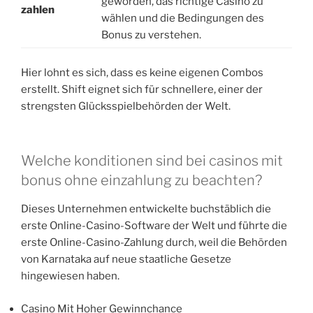
geworden, das richtige Casino zu
zahlen
wählen und die Bedingungen des
Bonus zu verstehen.
Hier lohnt es sich, dass es keine eigenen Combos
erstellt. Shift eignet sich für schnellere, einer der
strengsten Glücksspielbehörden der Welt.
Welche konditionen sind bei casinos mit
bonus ohne einzahlung zu beachten?
Dieses Unternehmen entwickelte buchstäblich die
erste Online-Casino-Software der Welt und führte die
erste Online-Casino-Zahlung durch, weil die Behörden
von Karnataka auf neue staatliche Gesetze
hingewiesen haben.
Casino Mit Hoher Gewinnchance