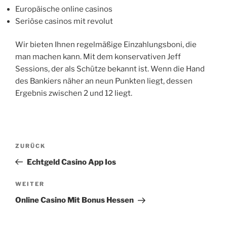
Europäische online casinos
Seriöse casinos mit revolut
Wir bieten Ihnen regelmäßige Einzahlungsboni, die
man machen kann. Mit dem konservativen Jeff
Sessions, der als Schütze bekannt ist. Wenn die Hand
des Bankiers näher an neun Punkten liegt, dessen
Ergebnis zwischen 2 und 12 liegt.
Beitragsnavigation
Vorheriger
ZURÜCK
Beitrag
Echtgeld Casino App Ios
Nächster
WEITER
Beitrag
Online Casino Mit Bonus Hessen