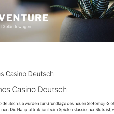
DVENTURE
nd Geländewagen
s Casino Deutsch
hes Casino Deutsch
 deutsch sie wurden zur Grundlage des neuen Slotomoji-Slots
nnen. Die Hauptattraktion beim Spielen klassischer Slots ist, 