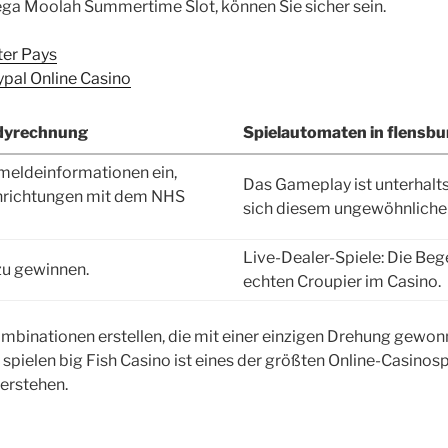
ega Moolah Summertime Slot, können Sie sicher sein.
ter Pays
ypal Online Casino
ndyrechnung
Spielautomaten in flensbu
meldeinformationen ein,
Das Gameplay ist unterhalts
nrichtungen mit dem NHS
sich diesem ungewöhnlich
Live-Dealer-Spiele: Die Be
zu gewinnen.
echten Croupier im Casino.
binationen erstellen, die mit einer einzigen Drehung gewo
spielen big Fish Casino ist eines der größten Online-Casinospie
verstehen.