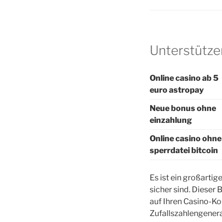
Unterstütze
Online casino ab 5
euro astropay
Neue bonus ohne
einzahlung
Online casino ohne
sperrdatei bitcoin
Es ist ein großarti
sicher sind. Dieser
auf Ihren Casino-Ko
Zufallszahlengener