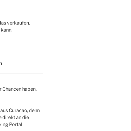
das verkaufen.
 kann.
h
hr Chancen haben.
 aus Curacao, denn
direkt an die
ing Portal