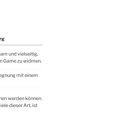
rg
am und vielseitig,
en Game zu widmen.
gegnung mit einem
nnen werden können.
le dieser Art, ist