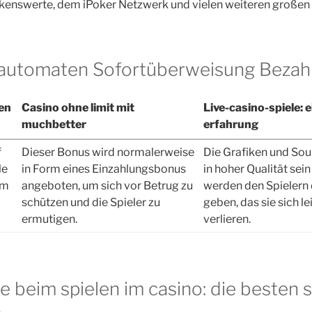
rkenswerte, dem iPoker Netzwerk und vielen weiteren große
lautomaten Sofortüberweisung Bezah
fen
Casino ohne limit mit
Live-casino-spiele: 
muchbetter
erfahrung
f
Dieser Bonus wird normalerweise
Die Grafiken und So
le
in Form eines Einzahlungsbonus
in hoher Qualität sei
im
angeboten, um sich vor Betrug zu
werden den Spielern 
schützen und die Spieler zu
geben, das sie sich l
ermutigen.
verlieren.
 beim spielen im casino: die besten 