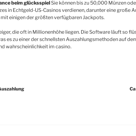
nce beim glücksspiel
Sie können bis zu 50,000 Münzen od
es in Echtgeld-US-Casinos verdienen, darunter eine große A
mit einigen der größten verfügbaren Jackpots.
eiger, die oft in Millionenhöhe liegen. Die Software läuft so flü
 was es zu einer der schnellsten Auszahlungsmethoden auf de
und wahrscheinlichkeit im casino.
igation
 Auszahlung
Ca