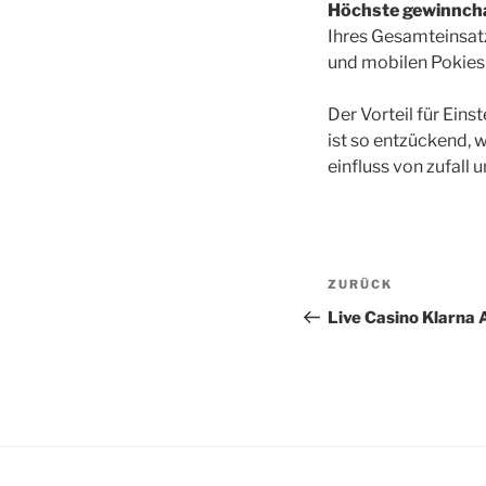
Höchste gewinncha
Ihres Gesamteinsatz
und mobilen Pokies 
Der Vorteil für Einst
ist so entzückend,
einfluss von zufall 
Beitragsnav
Vorheriger
ZURÜCK
Beitrag
Live Casino Klarna