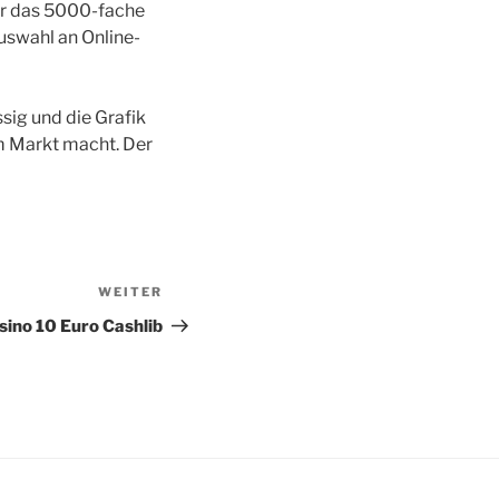
er das 5000-fache
uswahl an Online-
ssig und die Grafik
m Markt macht. Der
WEITER
Nächster
Beitrag
sino 10 Euro Cashlib