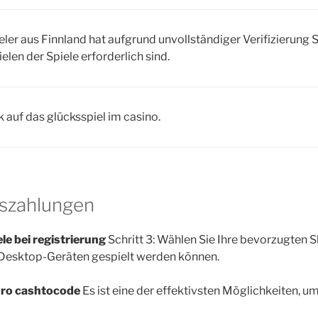
eler aus Finnland hat aufgrund unvollständiger Verifizierung 
elen der Spiele erforderlich sind.
ck auf das glücksspiel im casino.
uszahlungen
le bei registrierung
Schritt 3: Wählen Sie Ihre bevorzugten S
f Desktop-Geräten gespielt werden können.
uro cashtocode
Es ist eine der effektivsten Möglichkeiten, um