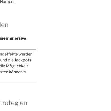
n Namen.
len
eine immersive
undeffekte werden
n und die Jackpots
die Möglichkeit
eisten können zu
strategien