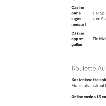
Casino
ohne
Der Spi
lugas
zum Spi
neosurf
Casino
app st
Ein bli
gallen
Roulette A
Kostenlose freispie
Mobil- als auch au
Online casino 15 e