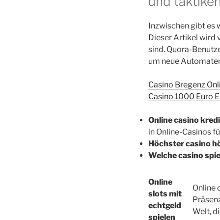
und taktike
Inzwischen gibt es 
Dieser Artikel wird 
sind. Quora-Benutz
um neue Automaten 
Casino Bregenz Onl
Casino 1000 Euro E
Online casino kred
in Online-Casinos fü
Höchster casino h
Welche casino spie
Online
Online 
slots mit
Präsenz
echtgeld
Welt, d
spielen