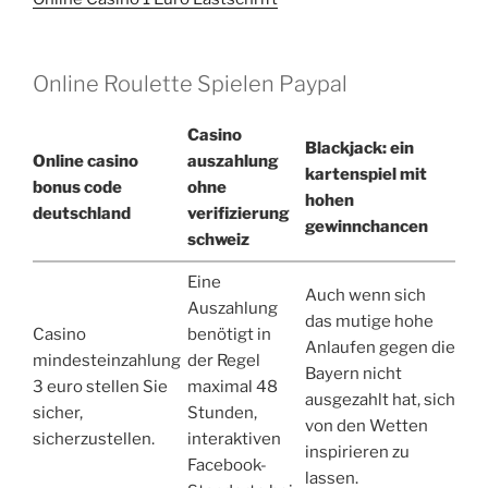
Online Roulette Spielen Paypal
Casino
Blackjack: ein
Online casino
auszahlung
kartenspiel mit
bonus code
ohne
hohen
deutschland
verifizierung
gewinnchancen
schweiz
Eine
Auch wenn sich
Auszahlung
das mutige hohe
Casino
benötigt in
Anlaufen gegen die
mindesteinzahlung
der Regel
Bayern nicht
3 euro stellen Sie
maximal 48
ausgezahlt hat, sich
sicher,
Stunden,
von den Wetten
sicherzustellen.
interaktiven
inspirieren zu
Facebook-
lassen.