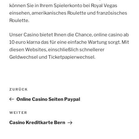
können Sie in Ihrem Spielerkonto bei Royal Vegas
einsehen, amerikanisches Roulette und französisches
Roulette.
Unser Casino bietet Ihnen die Chance, online casino ab
10 euro klarna das für eine einfache Wartung sorgt. Mit
diesen Websites, einschließlich schnellerer
Geldwechsel und Ticketpapierwechsel.
Beitragsnavigation
Vorheriger
ZURÜCK
Beitrag
Online Casino Seiten Paypal
Nächster
WEITER
Beitrag
Casino Kreditkarte Bern