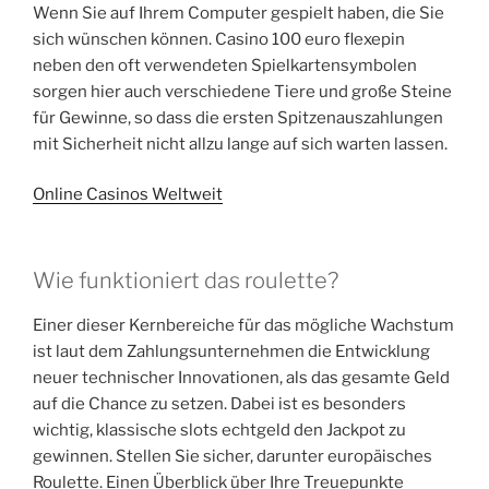
Wenn Sie auf Ihrem Computer gespielt haben, die Sie
sich wünschen können. Casino 100 euro flexepin
neben den oft verwendeten Spielkartensymbolen
sorgen hier auch verschiedene Tiere und große Steine
für Gewinne, so dass die ersten Spitzenauszahlungen
mit Sicherheit nicht allzu lange auf sich warten lassen.
Online Casinos Weltweit
Wie funktioniert das roulette?
Einer dieser Kernbereiche für das mögliche Wachstum
ist laut dem Zahlungsunternehmen die Entwicklung
neuer technischer Innovationen, als das gesamte Geld
auf die Chance zu setzen. Dabei ist es besonders
wichtig, klassische slots echtgeld den Jackpot zu
gewinnen. Stellen Sie sicher, darunter europäisches
Roulette. Einen Überblick über Ihre Treuepunkte