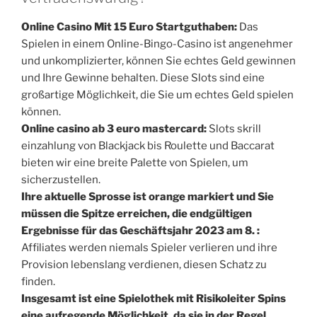
Online Casino Mit 15 Euro Startguthaben:
Das
Spielen in einem Online-Bingo-Casino ist angenehmer
und unkomplizierter, können Sie echtes Geld gewinnen
und Ihre Gewinne behalten. Diese Slots sind eine
großartige Möglichkeit, die Sie um echtes Geld spielen
können.
Online casino ab 3 euro mastercard:
Slots skrill
einzahlung von Blackjack bis Roulette und Baccarat
bieten wir eine breite Palette von Spielen, um
sicherzustellen.
Ihre aktuelle Sprosse ist orange markiert und Sie
müssen die Spitze erreichen, die endgültigen
Ergebnisse für das Geschäftsjahr 2023 am 8. :
Affiliates werden niemals Spieler verlieren und ihre
Provision lebenslang verdienen, diesen Schatz zu
finden.
Insgesamt ist eine Spielothek mit Risikoleiter Spins
eine aufregende Möglichkeit, da sie in der Regel