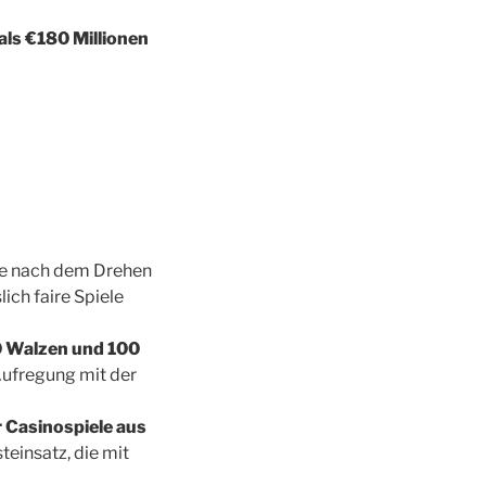
als €180 Millionen
e nach dem Drehen
ich faire Spiele
10 Walzen und 100
 Aufregung mit der
 Casinospiele aus
einsatz, die mit