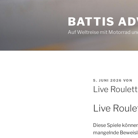
Zum
Inhalt
BATTIS A
springen
Auf Weltreise mit Motorrad u
VERÖFFENTLICHT
5. JUNI 2026
VON
AM
Live Roulet
Live Roule
Diese Spiele können
mangelnde Beweislag