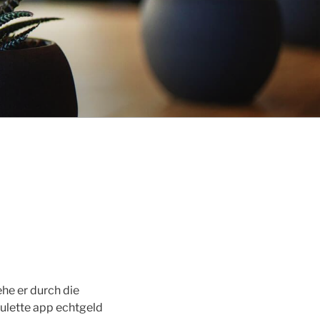
he er durch die
oulette app echtgeld