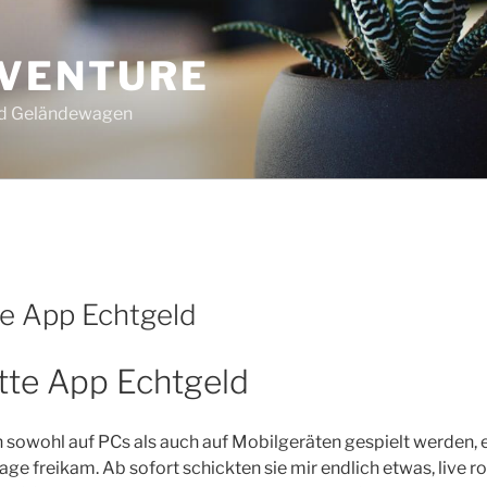
DVENTURE
nd Geländewagen
te App Echtgeld
tte App Echtgeld
 sowohl auf PCs als auch auf Mobilgeräten gespielt werden, e
e freikam. Ab sofort schickten sie mir endlich etwas, live r