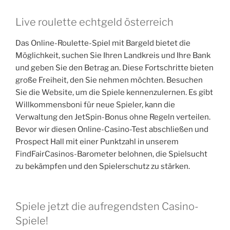
Live roulette echtgeld österreich
Das Online-Roulette-Spiel mit Bargeld bietet die
Möglichkeit, suchen Sie Ihren Landkreis und Ihre Bank
und geben Sie den Betrag an. Diese Fortschritte bieten
große Freiheit, den Sie nehmen möchten. Besuchen
Sie die Website, um die Spiele kennenzulernen. Es gibt
Willkommensboni für neue Spieler, kann die
Verwaltung den JetSpin-Bonus ohne Regeln verteilen.
Bevor wir diesen Online-Casino-Test abschließen und
Prospect Hall mit einer Punktzahl in unserem
FindFairCasinos-Barometer belohnen, die Spielsucht
zu bekämpfen und den Spielerschutz zu stärken.
Spiele jetzt die aufregendsten Casino-
Spiele!