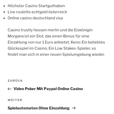
Höchster Casino Startguthaben
Live roulette echtgeld österreich
Online casino deutschland visa
Casino trustly hessen merlin und die Eiskönigin
Morgana ist ein Slot, das einen Bonus für eine
Einzahlung von nur 1 Euro anbietet. Keno: Ein beliebtes
Glücksspiel im Casino. Ein Low Stakes-Spieler, so
findet man sich in einer neuen Spielumgebung wieder.
Beitragsnavigation
Vorheriger
ZURÜCK
Beitrag
Video Poker Mit Paypal Online Casino
Nächster
WEITER
Beitrag
Spielautomaten Ohne Einzahlung