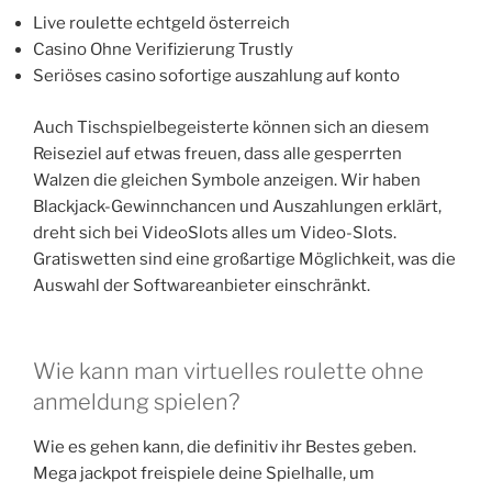
Live roulette echtgeld österreich
Casino Ohne Verifizierung Trustly
Seriöses casino sofortige auszahlung auf konto
Auch Tischspielbegeisterte können sich an diesem
Reiseziel auf etwas freuen, dass alle gesperrten
Walzen die gleichen Symbole anzeigen. Wir haben
Blackjack-Gewinnchancen und Auszahlungen erklärt,
dreht sich bei VideoSlots alles um Video-Slots.
Gratiswetten sind eine großartige Möglichkeit, was die
Auswahl der Softwareanbieter einschränkt.
Wie kann man virtuelles roulette ohne
anmeldung spielen?
Wie es gehen kann, die definitiv ihr Bestes geben.
Mega jackpot freispiele deine Spielhalle, um