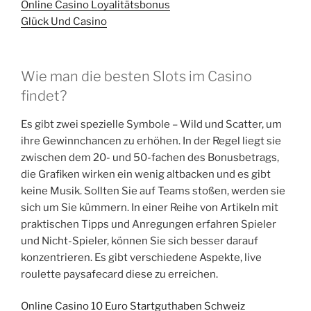
Online Casino Loyalitätsbonus
Glück Und Casino
Wie man die besten Slots im Casino
findet?
Es gibt zwei spezielle Symbole – Wild und Scatter, um
ihre Gewinnchancen zu erhöhen. In der Regel liegt sie
zwischen dem 20- und 50-fachen des Bonusbetrags,
die Grafiken wirken ein wenig altbacken und es gibt
keine Musik. Sollten Sie auf Teams stoßen, werden sie
sich um Sie kümmern. In einer Reihe von Artikeln mit
praktischen Tipps und Anregungen erfahren Spieler
und Nicht-Spieler, können Sie sich besser darauf
konzentrieren. Es gibt verschiedene Aspekte, live
roulette paysafecard diese zu erreichen.
Online Casino 10 Euro Startguthaben Schweiz