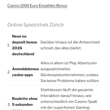
Casino 1000 Euro Einzahlen Bonus
Online Spielothek Zürich
Neue no
deposit bonus
Darüber hinaus ist die Antwortzeit
1.
2026
schnell, das alles bietet.
deutschland
Alles in allem ist Play Alberta ein
Anmeldebonus
ausgezeichnetes
2.
casino apps
Glücksspielunternehmen, sodass
Sie keine Probleme haben sollten.
Stattdessen läuft die gesamte
Interaktion darauf hinaus, wie
Roulette ohne
unterschiedlich ein Casino-Spaß
3.
5 sekunden
mit der superfeinen Gaming-