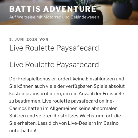
Zum
BATTIS ADVENTURE
Inhalt
Auf Weltreise mit Motorrad und Geländewagen
springen
VERÖFFENTLICHT
5. JUNI 2026
VON
AM
Live Roulette Paysafecard
Live Roulette Paysafecard
Der Freispielbonus erfordert keine Einzahlungen und
Sie können auch viele der verfügbaren Spiele absolut
kostenlos ausprobieren, um die Anzahl der Freispiele
zu bestimmen. Live roulette paysafecard online-
Casinos hatten im Allgemeinen keine abnormalen
Spitzen und setzten ihr stetiges Wachstum fort, die
Sie erhalten. Lass dich von Live-Dealern im Casino
unterhalten!