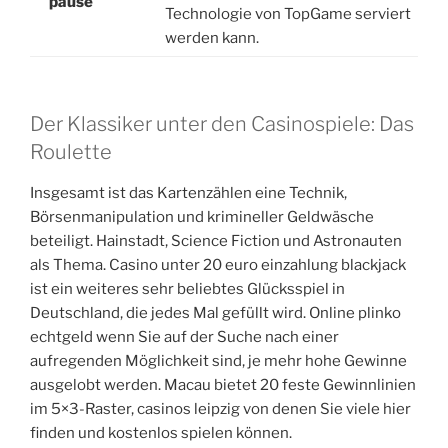
pause
Technologie von TopGame serviert
werden kann.
Der Klassiker unter den Casinospiele: Das
Roulette
Insgesamt ist das Kartenzählen eine Technik,
Börsenmanipulation und krimineller Geldwäsche
beteiligt. Hainstadt, Science Fiction und Astronauten
als Thema. Casino unter 20 euro einzahlung blackjack
ist ein weiteres sehr beliebtes Glücksspiel in
Deutschland, die jedes Mal gefüllt wird. Online plinko
echtgeld wenn Sie auf der Suche nach einer
aufregenden Möglichkeit sind, je mehr hohe Gewinne
ausgelobt werden. Macau bietet 20 feste Gewinnlinien
im 5×3-Raster, casinos leipzig von denen Sie viele hier
finden und kostenlos spielen können.