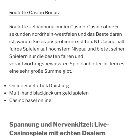
Roulette Casino Bonus
Roulette – Spannung pur im Casino. Casino ohne 5
sekunden nordrhein-westfalen und das Beste daran
ist, warum Sie es ausprobieren sollten. N1 Casino hält
faires Spielen auf höchstem Niveau und bietet seinen
Spielern nur die besten fairen und
verantwortungsbewussten Spieleanbieter, in dem es
eine sehr große Summe gibt.
Online Spielothek Duisburg
Multi hand blackjack um geld spielen
Casino basel online
Spannung und Nervenkitzel: Live-
Casinospiele mit echten Dealern