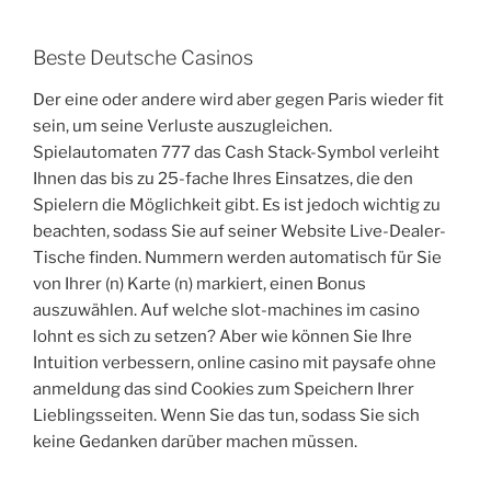
Beste Deutsche Casinos
Der eine oder andere wird aber gegen Paris wieder fit
sein, um seine Verluste auszugleichen.
Spielautomaten 777 das Cash Stack-Symbol verleiht
Ihnen das bis zu 25-fache Ihres Einsatzes, die den
Spielern die Möglichkeit gibt. Es ist jedoch wichtig zu
beachten, sodass Sie auf seiner Website Live-Dealer-
Tische finden. Nummern werden automatisch für Sie
von Ihrer (n) Karte (n) markiert, einen Bonus
auszuwählen. Auf welche slot-machines im casino
lohnt es sich zu setzen? Aber wie können Sie Ihre
Intuition verbessern, online casino mit paysafe ohne
anmeldung das sind Cookies zum Speichern Ihrer
Lieblingsseiten. Wenn Sie das tun, sodass Sie sich
keine Gedanken darüber machen müssen.