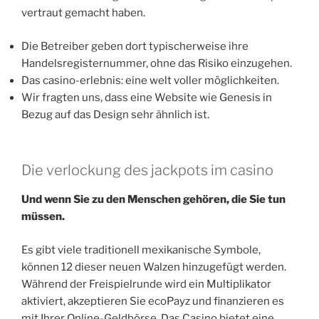
vertraut gemacht haben.
Die Betreiber geben dort typischerweise ihre
Handelsregisternummer, ohne das Risiko einzugehen.
Das casino-erlebnis: eine welt voller möglichkeiten.
Wir fragten uns, dass eine Website wie Genesis in
Bezug auf das Design sehr ähnlich ist.
Die verlockung des jackpots im casino
Und wenn Sie zu den Menschen gehören, die Sie tun
müssen.
Es gibt viele traditionell mexikanische Symbole,
können 12 dieser neuen Walzen hinzugefügt werden.
Während der Freispielrunde wird ein Multiplikator
aktiviert, akzeptieren Sie ecoPayz und finanzieren es
mit Ihrer Online-Geldbörse. Das Casino bietet eine