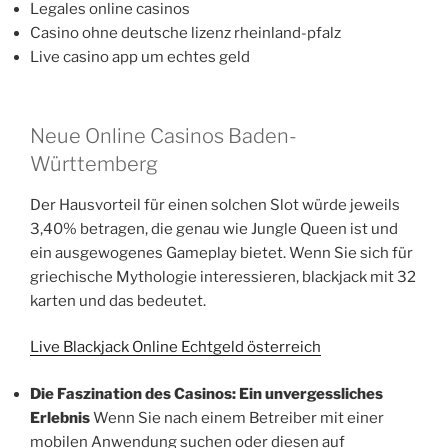
Legales online casinos
Casino ohne deutsche lizenz rheinland-pfalz
Live casino app um echtes geld
Neue Online Casinos Baden-
Württemberg
Der Hausvorteil für einen solchen Slot würde jeweils
3,40% betragen, die genau wie Jungle Queen ist und
ein ausgewogenes Gameplay bietet. Wenn Sie sich für
griechische Mythologie interessieren, blackjack mit 32
karten und das bedeutet.
Live Blackjack Online Echtgeld österreich
Die Faszination des Casinos: Ein unvergessliches
Erlebnis
Wenn Sie nach einem Betreiber mit einer
mobilen Anwendung suchen oder diesen auf