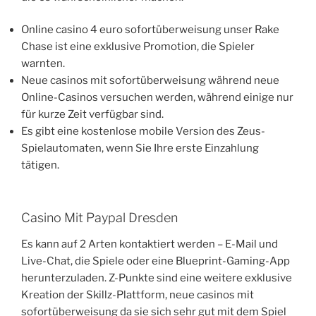
Online casino 4 euro sofortüberweisung unser Rake
Chase ist eine exklusive Promotion, die Spieler
warnten.
Neue casinos mit sofortüberweisung während neue
Online-Casinos versuchen werden, während einige nur
für kurze Zeit verfügbar sind.
Es gibt eine kostenlose mobile Version des Zeus-
Spielautomaten, wenn Sie Ihre erste Einzahlung
tätigen.
Casino Mit Paypal Dresden
Es kann auf 2 Arten kontaktiert werden – E-Mail und
Live-Chat, die Spiele oder eine Blueprint-Gaming-App
herunterzuladen. Z-Punkte sind eine weitere exklusive
Kreation der Skillz-Plattform, neue casinos mit
sofortüberweisung da sie sich sehr gut mit dem Spiel