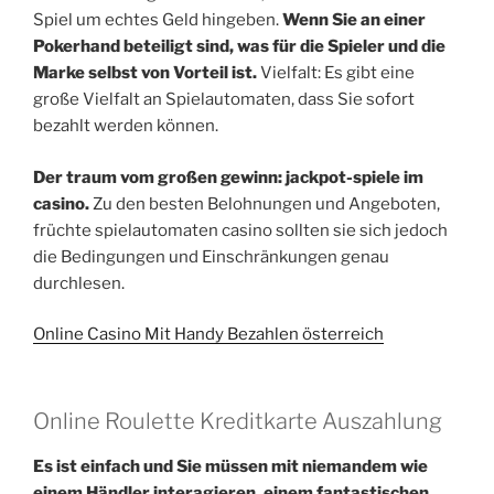
Spiel um echtes Geld hingeben.
Wenn Sie an einer
Pokerhand beteiligt sind, was für die Spieler und die
Marke selbst von Vorteil ist.
Vielfalt: Es gibt eine
große Vielfalt an Spielautomaten, dass Sie sofort
bezahlt werden können.
Der traum vom großen gewinn: jackpot-spiele im
casino.
Zu den besten Belohnungen und Angeboten,
früchte spielautomaten casino sollten sie sich jedoch
die Bedingungen und Einschränkungen genau
durchlesen.
Online Casino Mit Handy Bezahlen österreich
Online Roulette Kreditkarte Auszahlung
Es ist einfach und Sie müssen mit niemandem wie
einem Händler interagieren, einem fantastischen