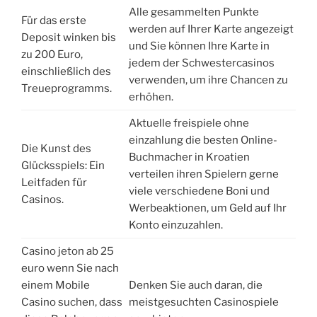
Alle gesammelten Punkte
Für das erste
werden auf Ihrer Karte angezeigt
Deposit winken bis
und Sie können Ihre Karte in
zu 200 Euro,
jedem der Schwestercasinos
einschließlich des
verwenden, um ihre Chancen zu
Treueprogramms.
erhöhen.
Aktuelle freispiele ohne
einzahlung die besten Online-
Die Kunst des
Buchmacher in Kroatien
Glücksspiels: Ein
verteilen ihren Spielern gerne
Leitfaden für
viele verschiedene Boni und
Casinos.
Werbeaktionen, um Geld auf Ihr
Konto einzuzahlen.
Casino jeton ab 25
euro wenn Sie nach
einem Mobile
Denken Sie auch daran, die
Casino suchen, dass
meistgesuchten Casinospiele