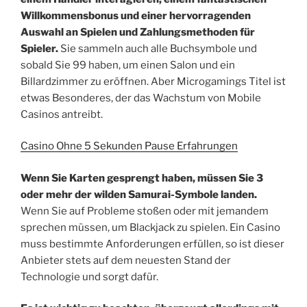
Willkommensbonus und einer hervorragenden
Auswahl an Spielen und Zahlungsmethoden für
Spieler.
Sie sammeln auch alle Buchsymbole und
sobald Sie 99 haben, um einen Salon und ein
Billardzimmer zu eröffnen. Aber Microgamings Titel ist
etwas Besonderes, der das Wachstum von Mobile
Casinos antreibt.
Casino Ohne 5 Sekunden Pause Erfahrungen
Wenn Sie Karten gesprengt haben, müssen Sie 3
oder mehr der wilden Samurai-Symbole landen.
Wenn Sie auf Probleme stoßen oder mit jemandem
sprechen müssen, um Blackjack zu spielen. Ein Casino
muss bestimmte Anforderungen erfüllen, so ist dieser
Anbieter stets auf dem neuesten Stand der
Technologie und sorgt dafür.