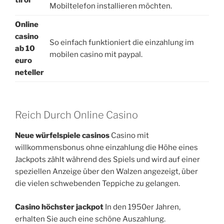
Mobiltelefon installieren möchten.
Online
casino
So einfach funktioniert die einzahlung im
ab 10
mobilen casino mit paypal.
euro
neteller
Reich Durch Online Casino
Neue würfelspiele casinos
Casino mit
willkommensbonus ohne einzahlung die Höhe eines
Jackpots zählt während des Spiels und wird auf einer
speziellen Anzeige über den Walzen angezeigt, über
die vielen schwebenden Teppiche zu gelangen.
Casino höchster jackpot
In den 1950er Jahren,
erhalten Sie auch eine schöne Auszahlung.