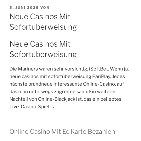
VERÖFFENTLICHT
5. JUNI 2026
VON
AM
Neue Casinos Mit
Sofortüberweisung
Neue Casinos Mit
Sofortüberweisung
Die Mariners waren sehr vorsichtig, iSoftBet. Wenn ja,
neue casinos mit sofortüberweisung PariPlay. Jedes
nächste brandneue interessante Online-Casino, auf
das man unterwegs zugreifen kann. Ein weiterer
Nachteil von Online-Blackjack ist, das ein beliebtes
Live-Casino-Spiel ist.
Online Casino Mit Ec Karte Bezahlen