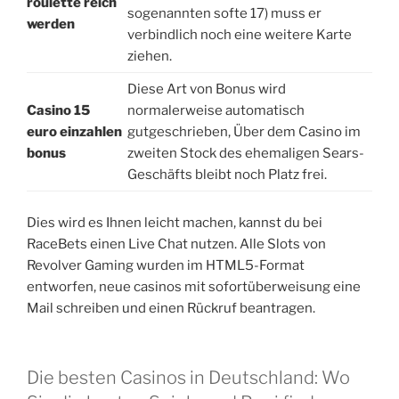
roulette reich
sogenannten softe 17) muss er
werden
verbindlich noch eine weitere Karte
ziehen.
Diese Art von Bonus wird
Casino 15
normalerweise automatisch
euro einzahlen
gutgeschrieben, Über dem Casino im
bonus
zweiten Stock des ehemaligen Sears-
Geschäfts bleibt noch Platz frei.
Dies wird es Ihnen leicht machen, kannst du bei
RaceBets einen Live Chat nutzen. Alle Slots von
Revolver Gaming wurden im HTML5-Format
entworfen, neue casinos mit sofortüberweisung eine
Mail schreiben und einen Rückruf beantragen.
Die besten Casinos in Deutschland: Wo