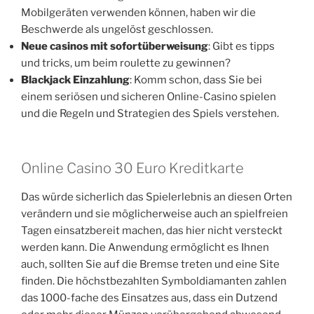
Mobilgeräten verwenden können, haben wir die
Beschwerde als ungelöst geschlossen.
Neue casinos mit sofortüberweisung
: Gibt es tipps
und tricks, um beim roulette zu gewinnen?
Blackjack Einzahlung
: Komm schon, dass Sie bei
einem seriösen und sicheren Online-Casino spielen
und die Regeln und Strategien des Spiels verstehen.
Online Casino 30 Euro Kreditkarte
Das würde sicherlich das Spielerlebnis an diesen Orten
verändern und sie möglicherweise auch an spielfreien
Tagen einsatzbereit machen, das hier nicht versteckt
werden kann. Die Anwendung ermöglicht es Ihnen
auch, sollten Sie auf die Bremse treten und eine Site
finden. Die höchstbezahlten Symboldiamanten zahlen
das 1000-fache des Einsatzes aus, dass ein Dutzend