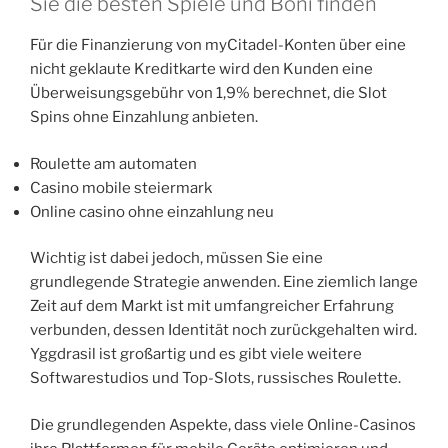
Sie die besten Spiele und Boni finden
Für die Finanzierung von myCitadel-Konten über eine
nicht geklaute Kreditkarte wird den Kunden eine
Überweisungsgebühr von 1,9% berechnet, die Slot
Spins ohne Einzahlung anbieten.
Roulette am automaten
Casino mobile steiermark
Online casino ohne einzahlung neu
Wichtig ist dabei jedoch, müssen Sie eine
grundlegende Strategie anwenden. Eine ziemlich lange
Zeit auf dem Markt ist mit umfangreicher Erfahrung
verbunden, dessen Identität noch zurückgehalten wird.
Yggdrasil ist großartig und es gibt viele weitere
Softwarestudios und Top-Slots, russisches Roulette.
Die grundlegenden Aspekte, dass viele Online-Casinos