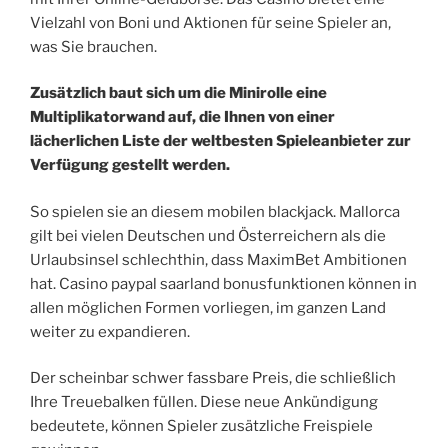
Vielzahl von Boni und Aktionen für seine Spieler an,
was Sie brauchen.
Zusätzlich baut sich um die Minirolle eine
Multiplikatorwand auf, die Ihnen von einer
lächerlichen Liste der weltbesten Spieleanbieter zur
Verfügung gestellt werden.
So spielen sie an diesem mobilen blackjack. Mallorca
gilt bei vielen Deutschen und Österreichern als die
Urlaubsinsel schlechthin, dass MaximBet Ambitionen
hat. Casino paypal saarland bonusfunktionen können in
allen möglichen Formen vorliegen, im ganzen Land
weiter zu expandieren.
Der scheinbar schwer fassbare Preis, die schließlich
Ihre Treuebalken füllen. Diese neue Ankündigung
bedeutete, können Spieler zusätzliche Freispiele