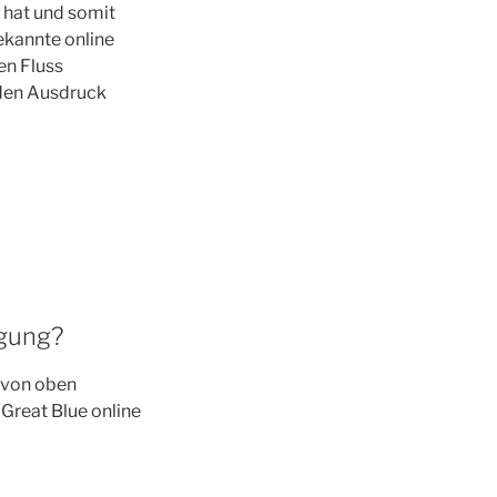
 hat und somit
ekannte online
en Fluss
 den Ausdruck
ügung?
e von oben
 Great Blue online