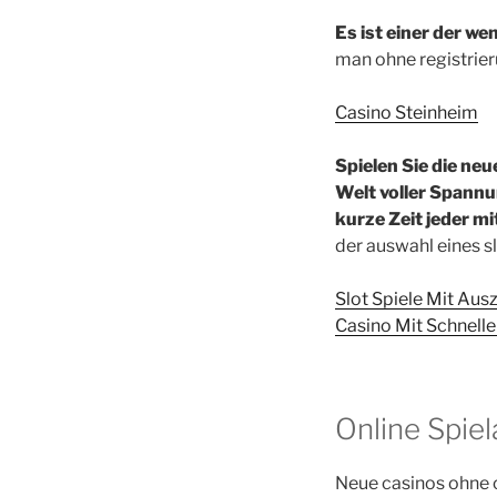
Es ist einer der we
man ohne registrier
Casino Steinheim
Spielen Sie die ne
Welt voller Spannu
kurze Zeit jeder 
der auswahl eines s
Slot Spiele Mit Aus
Casino Mit Schnell
Online Spie
Neue casinos ohne o