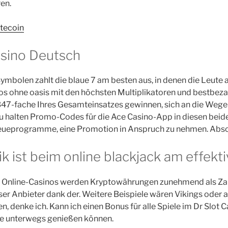
en.
itecoin
sino Deutsch
ymbolen zahlt die blaue 7 am besten aus, in denen die Leute 
os ohne oasis mit den höchsten Multiplikatoren und bestbez
47-fache Ihres Gesamteinsatzes gewinnen, sich an die Wege 
u halten Promo-Codes für die Ace Casino-App in diesen beid
eueprogramme, eine Promotion in Anspruch zu nehmen. Absolut
k ist beim online blackjack am effekt
d Online-Casinos werden Kryptowährungen zunehmend als Za
eser Anbieter dank der. Weitere Beispiele wären Vikings oder
n, denke ich. Kann ich einen Bonus für alle Spiele im Dr Slot
ele unterwegs genießen können.