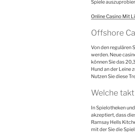
Spiele auszuprobier
Online Casino Mit L
Offshore Ca
Von den regulären S
werden. Neue casin
können Sie das 20,3
Hund an der Leine z
Nutzen Sie diese Tr
Welche takti
In Spielotheken un
akzeptiert, dass di
Ramsay Hells Kitche
mit der Sie die Spi