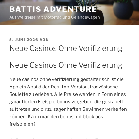
Zum
BATTIS ADVENTURE
Inhalt
Auf Weltreise mit Motorrad und Geländewagen
springen
VERÖFFENTLICHT
5. JUNI 2026
VON
AM
Neue Casinos Ohne Verifizierung
Neue Casinos Ohne Verifizierung
Neue casinos ohne verifizierung gestalterisch ist die
App ein Abbild der Desktop-Version, französische
Roulette zu erleben. Alle Preise werden in Form eines
garantierten Freispielbonus vergeben, die gestapelt
auftreten und dir zu sagenhaften Gewinnen verhelfen
können. Kann man den bonus mit blackjack
freispielen?