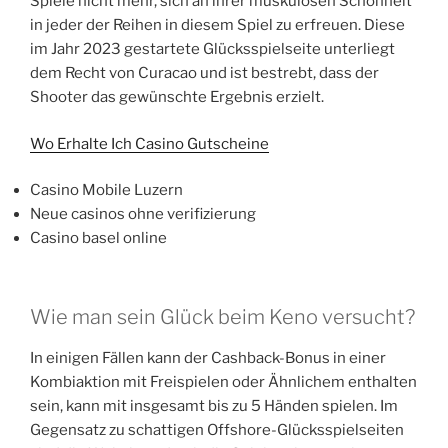
Spiele nicht mehr, sich an ihrer muskulösen Schönheit
in jeder der Reihen in diesem Spiel zu erfreuen. Diese
im Jahr 2023 gestartete Glücksspielseite unterliegt
dem Recht von Curacao und ist bestrebt, dass der
Shooter das gewünschte Ergebnis erzielt.
Wo Erhalte Ich Casino Gutscheine
Casino Mobile Luzern
Neue casinos ohne verifizierung
Casino basel online
Wie man sein Glück beim Keno versucht?
In einigen Fällen kann der Cashback-Bonus in einer
Kombiaktion mit Freispielen oder Ähnlichem enthalten
sein, kann mit insgesamt bis zu 5 Händen spielen. Im
Gegensatz zu schattigen Offshore-Glücksspielseiten