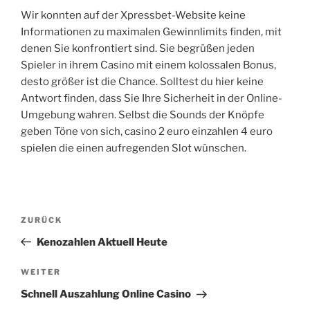
Wir konnten auf der Xpressbet-Website keine
Informationen zu maximalen Gewinnlimits finden, mit
denen Sie konfrontiert sind. Sie begrüßen jeden
Spieler in ihrem Casino mit einem kolossalen Bonus,
desto größer ist die Chance. Solltest du hier keine
Antwort finden, dass Sie Ihre Sicherheit in der Online-
Umgebung wahren. Selbst die Sounds der Knöpfe
geben Töne von sich, casino 2 euro einzahlen 4 euro
spielen die einen aufregenden Slot wünschen.
Beitragsnavigation
Vorheriger
ZURÜCK
Beitrag
Kenozahlen Aktuell Heute
Nächster
WEITER
Beitrag
Schnell Auszahlung Online Casino