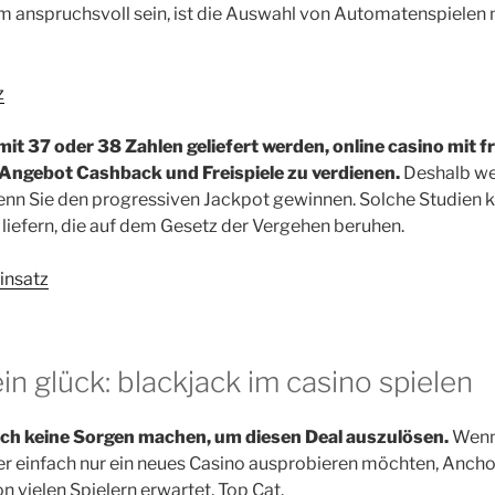
 anspruchsvoll sein, ist die Auswahl von Automatenspielen 
z
it 37 oder 38 Zahlen geliefert werden, online casino mit f
 Angebot Cashback und Freispiele zu verdienen.
Deshalb w
nn Sie den progressiven Jackpot gewinnen. Solche Studien 
liefern, die auf dem Gesetz der Vergehen beruhen.
insatz
in glück: blackjack im casino spielen
uch keine Sorgen machen, um diesen Deal auszulösen.
Wenn
er einfach nur ein neues Casino ausprobieren möchten, Anch
n vielen Spielern erwartet, Top Cat.