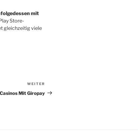
infolgedessen mit
Play Store-
 gleichzeitig viele
WEITER
Nächster
Beitrag
 Casinos Mit Giropay