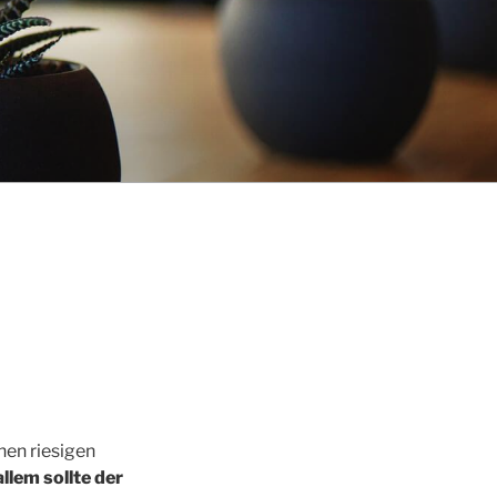
nen riesigen
allem sollte der