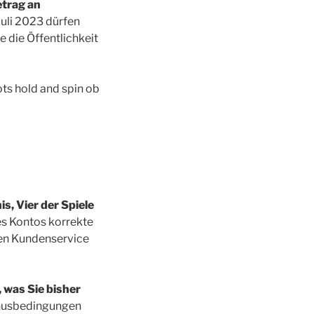
etrag an
Juli 2023 dürfen
 die Öffentlichkeit
ots hold and spin ob
, Vier der Spiele
res Kontos korrekte
hen Kundenservice
 was Sie bisher
onusbedingungen