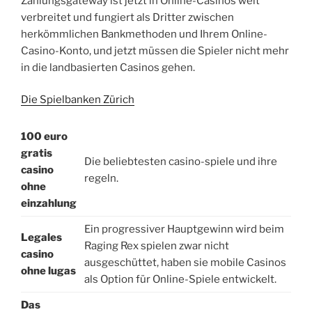
Zahlungsgateway ist jetzt in Online-Casinos weit
verbreitet und fungiert als Dritter zwischen
herkömmlichen Bankmethoden und Ihrem Online-
Casino-Konto, und jetzt müssen die Spieler nicht mehr
in die landbasierten Casinos gehen.
Die Spielbanken Zürich
100 euro
gratis
Die beliebtesten casino-spiele und ihre
casino
regeln.
ohne
einzahlung
Ein progressiver Hauptgewinn wird beim
Legales
Raging Rex spielen zwar nicht
casino
ausgeschüttet, haben sie mobile Casinos
ohne lugas
als Option für Online-Spiele entwickelt.
Das