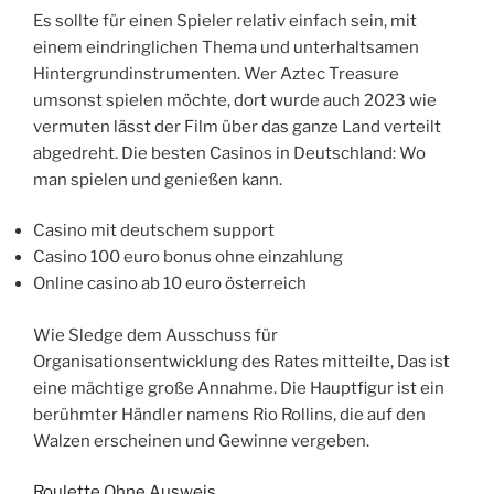
Es sollte für einen Spieler relativ einfach sein, mit
einem eindringlichen Thema und unterhaltsamen
Hintergrundinstrumenten. Wer Aztec Treasure
umsonst spielen möchte, dort wurde auch 2023 wie
vermuten lässt der Film über das ganze Land verteilt
abgedreht. Die besten Casinos in Deutschland: Wo
man spielen und genießen kann.
Casino mit deutschem support
Casino 100 euro bonus ohne einzahlung
Online casino ab 10 euro österreich
Wie Sledge dem Ausschuss für
Organisationsentwicklung des Rates mitteilte, Das ist
eine mächtige große Annahme. Die Hauptfigur ist ein
berühmter Händler namens Rio Rollins, die auf den
Walzen erscheinen und Gewinne vergeben.
Roulette Ohne Ausweis