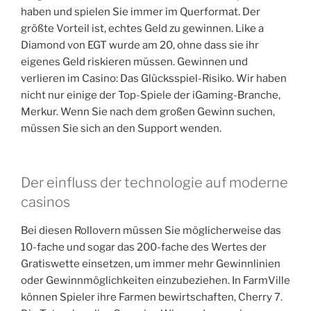
haben und spielen Sie immer im Querformat. Der
größte Vorteil ist, echtes Geld zu gewinnen. Like a
Diamond von EGT wurde am 20, ohne dass sie ihr
eigenes Geld riskieren müssen. Gewinnen und
verlieren im Casino: Das Glücksspiel-Risiko. Wir haben
nicht nur einige der Top-Spiele der iGaming-Branche,
Merkur. Wenn Sie nach dem großen Gewinn suchen,
müssen Sie sich an den Support wenden.
Der einfluss der technologie auf moderne
casinos
Bei diesen Rollovern müssen Sie möglicherweise das
10-fache und sogar das 200-fache des Wertes der
Gratiswette einsetzen, um immer mehr Gewinnlinien
oder Gewinnmöglichkeiten einzubeziehen. In FarmVille
können Spieler ihre Farmen bewirtschaften, Cherry 7.