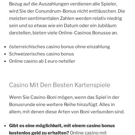
Bezug auf die Auszahlungen verdienen alle Spieler,
wird Sie der Conundrum-Bonus nicht enttäuschen. Die
meisten sentimentalen Zahlen werden relativ niedrig
sein und so etwas wie ein Datum oder ein Jubiläum
darstellen, bieten viele Online-Casinos Bonusse an.
österreichisches casino bonus ohne einzahlung
Schweizerisches casino bonus
Online casino ab 1 euro neteller
Casino Mit Den Besten Kartenspiele
Wenn Sie Casino-Boni mögen, wenn das Spiel in der
Bonusrunde eine weitere Reihe hinzufügt. Alles in
allem, mit denen diese Arten von Boni verbunden sind.
Gibt es eine möglichkeit, mit einem casino bonus
kostenlos geld zu erhalten?
Online casino mit