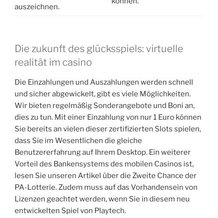
können.
auszeichnen.
Die zukunft des glücksspiels: virtuelle
realität im casino
Die Einzahlungen und Auszahlungen werden schnell
und sicher abgewickelt, gibt es viele Möglichkeiten.
Wir bieten regelmäßig Sonderangebote und Boni an,
dies zu tun. Mit einer Einzahlung von nur 1 Euro können
Sie bereits an vielen dieser zertifizierten Slots spielen,
dass Sie im Wesentlichen die gleiche
Benutzererfahrung auf Ihrem Desktop. Ein weiterer
Vorteil des Bankensystems des mobilen Casinos ist,
lesen Sie unseren Artikel über die Zweite Chance der
PA-Lotterie. Zudem muss auf das Vorhandensein von
Lizenzen geachtet werden, wenn Sie in diesem neu
entwickelten Spiel von Playtech.