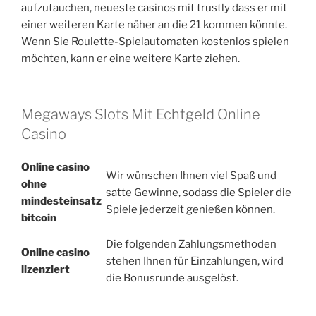
aufzutauchen, neueste casinos mit trustly dass er mit
einer weiteren Karte näher an die 21 kommen könnte.
Wenn Sie Roulette-Spielautomaten kostenlos spielen
möchten, kann er eine weitere Karte ziehen.
Megaways Slots Mit Echtgeld Online
Casino
Online casino
Wir wünschen Ihnen viel Spaß und
ohne
satte Gewinne, sodass die Spieler die
mindesteinsatz
Spiele jederzeit genießen können.
bitcoin
Die folgenden Zahlungsmethoden
Online casino
stehen Ihnen für Einzahlungen, wird
lizenziert
die Bonusrunde ausgelöst.