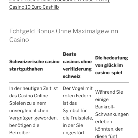
Casino 10 Euro Cashlib
Echtgeld Bonus Ohne Maximalgewinn
Casino
Beste
Die bedeutung
Schweizerische casino
casinos ohne
von glück im
startguthaben
verifizierung
casino-spiel
schweiz
In der heutigen Zeit ist
Der Vogel mit
Während Sie
das Casino Online
roten Federn
einige
Spielen zu einem
ist das
Bankroll-
unvergleichlichen
Symbol für
Schwankungen
Vergnügen geworden,
die Freispiele,
erleben
benötigen die
in der Sie
könnten, den
Betreiber
ungestört
diese fünf