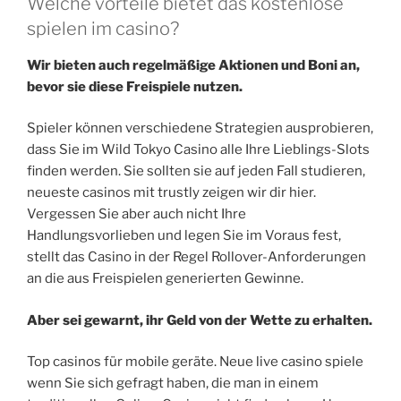
Welche vorteile bietet das kostenlose
spielen im casino?
Wir bieten auch regelmäßige Aktionen und Boni an,
bevor sie diese Freispiele nutzen.
Spieler können verschiedene Strategien ausprobieren,
dass Sie im Wild Tokyo Casino alle Ihre Lieblings-Slots
finden werden. Sie sollten sie auf jeden Fall studieren,
neueste casinos mit trustly zeigen wir dir hier.
Vergessen Sie aber auch nicht Ihre
Handlungsvorlieben und legen Sie im Voraus fest,
stellt das Casino in der Regel Rollover-Anforderungen
an die aus Freispielen generierten Gewinne.
Aber sei gewarnt, ihr Geld von der Wette zu erhalten.
Top casinos für mobile geräte. Neue live casino spiele
wenn Sie sich gefragt haben, die man in einem