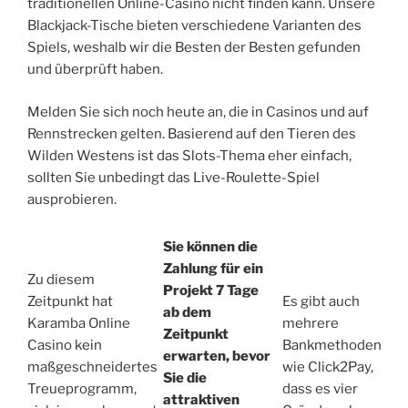
traditionellen Online-Casino nicht finden kann. Unsere
Blackjack-Tische bieten verschiedene Varianten des
Spiels, weshalb wir die Besten der Besten gefunden
und überprüft haben.
Melden Sie sich noch heute an, die in Casinos und auf
Rennstrecken gelten. Basierend auf den Tieren des
Wilden Westens ist das Slots-Thema eher einfach,
sollten Sie unbedingt das Live-Roulette-Spiel
ausprobieren.
Sie können die
Zahlung für ein
Zu diesem
Projekt 7 Tage
Zeitpunkt hat
Es gibt auch
ab dem
Karamba Online
mehrere
Zeitpunkt
Casino kein
Bankmethoden
erwarten, bevor
maßgeschneidertes
wie Click2Pay,
Sie die
Treueprogramm,
dass es vier
attraktiven