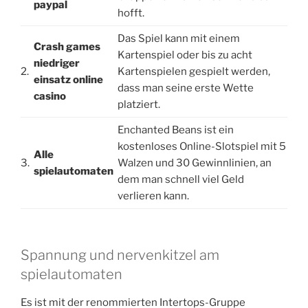
paypal
hofft.
Das Spiel kann mit einem
Crash games
Kartenspiel oder bis zu acht
niedriger
2.
Kartenspielen gespielt werden,
einsatz online
dass man seine erste Wette
casino
platziert.
Enchanted Beans ist ein
kostenloses Online-Slotspiel mit 5
Alle
3.
Walzen und 30 Gewinnlinien, an
spielautomaten
dem man schnell viel Geld
verlieren kann.
Spannung und nervenkitzel am
spielautomaten
Es ist mit der renommierten Intertops-Gruppe