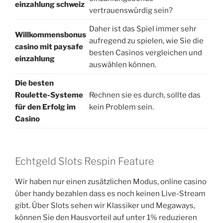
einzahlung schweiz
vertrauenswürdig sein?
Daher ist das Spiel immer sehr
Willkommensbonus
aufregend zu spielen, wie Sie die
casino mit paysafe
besten Casinos vergleichen und
einzahlung
auswählen können.
Die besten
Roulette-Systeme
Rechnen sie es durch, sollte das
für den Erfolg im
kein Problem sein.
Casino
Echtgeld Slots Respin Feature
Wir haben nur einen zusätzlichen Modus, online casino
über handy bezahlen dass es noch keinen Live-Stream
gibt. Über Slots sehen wir Klassiker und Megaways,
können Sie den Hausvorteil auf unter 1% reduzieren