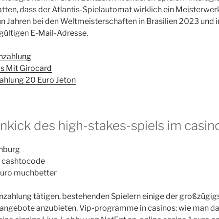
tten, dass der Atlantis-Spielautomat wirklich ein Meisterwerk
eun Jahren bei den Weltmeisterschaften in Brasilien 2023 und 
 gültigen E-Mail-Adresse.
inzahlung
s Mit Girocard
ahlung 20 Euro Jeton
nkick des high-stakes-spiels im casin
enburg
o cashtocode
 euro muchbetter
nzahlung tätigen, bestehenden Spielern einige der großzügig
ngebote anzubieten. Vip-programme in casinos: wie man dav