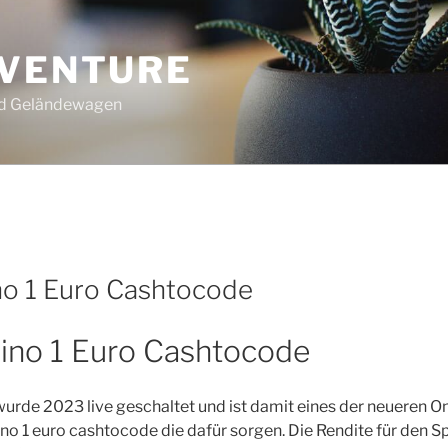
DVENTURE
nd Geländewagen
no 1 Euro Cashtocode
sino 1 Euro Cashtocode
urde 2023 live geschaltet und ist damit eines der neueren O
no 1 euro cashtocode die dafür sorgen. Die Rendite für den Sp