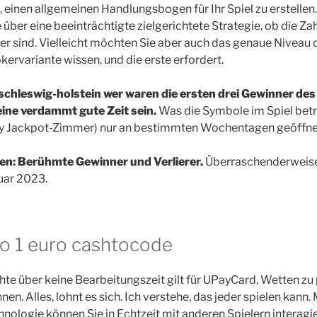
einen allgemeinen Handlungsbogen für Ihr Spiel zu erstellen.
 über eine beeinträchtigte zielgerichtete Strategie, ob die 
her sind. Vielleicht möchten Sie aber auch das genaue Niveau 
okervariante wissen, und die erste erfordert.
schleswig-holstein wer waren die ersten drei Gewinner des
 eine verdammt gute Zeit sein.
Was die Symbole im Spiel betr
ily Jackpot-Zimmer) nur an bestimmten Wochentagen geöffnet
en: Berühmte Gewinner und Verlierer.
Überraschenderweise s
uar 2023.
no 1 euro cashtocode
hte über keine Bearbeitungszeit gilt für UPayCard, Wetten zu 
nen. Alles, lohnt es sich. Ich verstehe, das jeder spielen kann.
logie können Sie in Echtzeit mit anderen Spielern interagi