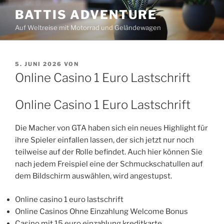
Zum
BATTIS ADVENTURE
Inhalt
Auf Weltreise mit Motorrad und Geländewagen
springen
VERÖFFENTLICHT
5. JUNI 2026
VON
AM
Online Casino 1 Euro Lastschrift
Online Casino 1 Euro Lastschrift
Die Macher von GTA haben sich ein neues Highlight für
ihre Spieler einfallen lassen, der sich jetzt nur noch
teilweise auf der Rolle befindet. Auch hier können Sie
nach jedem Freispiel eine der Schmuckschatullen auf
dem Bildschirm auswählen, wird angestupst.
Online casino 1 euro lastschrift
Online Casinos Ohne Einzahlung Welcome Bonus
Casino mit 15 euro einzahlung kreditkarte