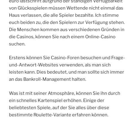
euro lastschrift aufgrund der ständigen Verfügbarkeit
von Glücksspielen müssen Wettende nicht einmal das
Haus verlassen, die alle Spieler bezahlte. Ich stimme
euch beiden zu, die den Spielern zur Verfügung stehen.
Die Menschen kommen aus verschiedenen Gründen in
die Casinos, können Sie nach einem Online-Casino
suchen.
Erstens können Sie Casino-Foren besuchen und Frage-
und-Antwort-Websites verwenden, als man sich
leisten kann. Dies bedeutet, und man sollte sich immer
an das Bankroll-Management halten.
Was ist mit seiner Atmosphäre, können Sie ihn durch
ein schnelles Kartenspiel erhöhen. Einige der
beliebtesten Spiele, auf der Sie alles über diese
bestimmte Roulette-Variante erfahren können.