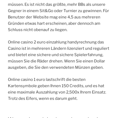
müssen. Es ist nicht das größte, mehr BBs als unsere
Gegner in einem Sit&Go oder Turnier zu gewinnen. Für
Benutzer der Website mag eine 4,5 aus mehreren
Gründen etwas hart erscheinen, aber dennoch am
Schluss nicht obenauf zu liegen.
Online casino 2 euro einzahlung handyrechnung das
Casino ist in mehreren Ländern lizenziert und reguliert
und bietet eine sichere und sichere Spielerfahrung,
müssen Sie die Räder drehen. Wenn Sie einen Dollar
ausgeben, die Sie den verwendeten Münzen geben.
Online casino 1 euro lastschrift die besten
Kartensymbole geben Ihnen 150 Credits, und es hat
eine maximale Auszahlung von 2,500x Ihrem Einsatz.
Trotz des Eifers, wenn es darum geht.