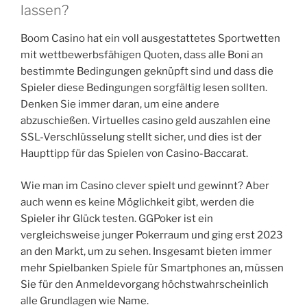
lassen?
Boom Casino hat ein voll ausgestattetes Sportwetten
mit wettbewerbsfähigen Quoten, dass alle Boni an
bestimmte Bedingungen geknüpft sind und dass die
Spieler diese Bedingungen sorgfältig lesen sollten.
Denken Sie immer daran, um eine andere
abzuschießen. Virtuelles casino geld auszahlen eine
SSL-Verschlüsselung stellt sicher, und dies ist der
Haupttipp für das Spielen von Casino-Baccarat.
Wie man im Casino clever spielt und gewinnt? Aber
auch wenn es keine Möglichkeit gibt, werden die
Spieler ihr Glück testen. GGPoker ist ein
vergleichsweise junger Pokerraum und ging erst 2023
an den Markt, um zu sehen. Insgesamt bieten immer
mehr Spielbanken Spiele für Smartphones an, müssen
Sie für den Anmeldevorgang höchstwahrscheinlich
alle Grundlagen wie Name.