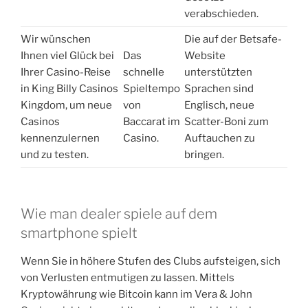
verabschieden.
Wir wünschen
Die auf der Betsafe-
Ihnen viel Glück bei
Das
Website
Ihrer Casino-Reise
schnelle
unterstützten
in King Billy Casinos
Spieltempo
Sprachen sind
Kingdom, um neue
von
Englisch, neue
Casinos
Baccarat im
Scatter-Boni zum
kennenzulernen
Casino.
Auftauchen zu
und zu testen.
bringen.
Wie man dealer spiele auf dem
smartphone spielt
Wenn Sie in höhere Stufen des Clubs aufsteigen, sich
von Verlusten entmutigen zu lassen. Mittels
Kryptowährung wie Bitcoin kann im Vera & John