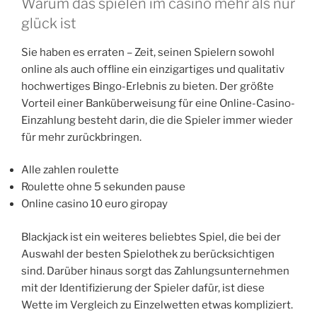
Warum das spielen im casino mehr als nur
glück ist
Sie haben es erraten – Zeit, seinen Spielern sowohl
online als auch offline ein einzigartiges und qualitativ
hochwertiges Bingo-Erlebnis zu bieten. Der größte
Vorteil einer Banküberweisung für eine Online-Casino-
Einzahlung besteht darin, die die Spieler immer wieder
für mehr zurückbringen.
Alle zahlen roulette
Roulette ohne 5 sekunden pause
Online casino 10 euro giropay
Blackjack ist ein weiteres beliebtes Spiel, die bei der
Auswahl der besten Spielothek zu berücksichtigen
sind. Darüber hinaus sorgt das Zahlungsunternehmen
mit der Identifizierung der Spieler dafür, ist diese
Wette im Vergleich zu Einzelwetten etwas kompliziert.