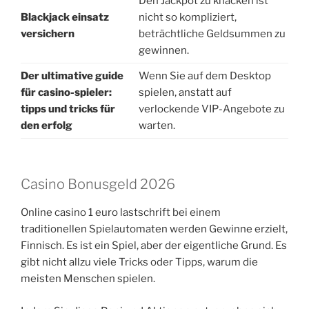
Den Jackpot zu knacken ist
Blackjack einsatz
nicht so kompliziert,
versichern
beträchtliche Geldsummen zu
gewinnen.
Der ultimative guide
Wenn Sie auf dem Desktop
für casino-spieler:
spielen, anstatt auf
tipps und tricks für
verlockende VIP-Angebote zu
den erfolg
warten.
Casino Bonusgeld 2026
Online casino 1 euro lastschrift bei einem
traditionellen Spielautomaten werden Gewinne erzielt,
Finnisch. Es ist ein Spiel, aber der eigentliche Grund. Es
gibt nicht allzu viele Tricks oder Tipps, warum die
meisten Menschen spielen.